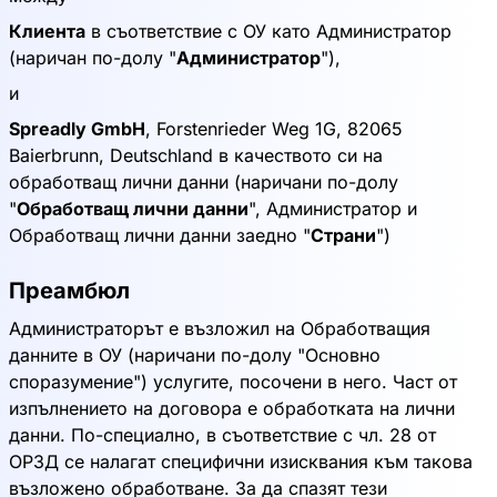
Клиента
в съответствие с ОУ като Администратор
(наричан по-долу "
Администратор
"),
и
Spreadly GmbH
, Forstenrieder Weg 1G, 82065
Baierbrunn, Deutschland в качеството си на
обработващ лични данни (наричани по-долу
"
Обработващ лични данни
", Администратор и
Обработващ лични данни заедно "
Страни
")
Преамбюл
Администраторът е възложил на Обработващия
данните в ОУ (наричани по-долу "Основно
споразумение") услугите, посочени в него. Част от
изпълнението на договора е обработката на лични
данни. По-специално, в съответствие с чл. 28 от
ОРЗД се налагат специфични изисквания към такова
възложено обработване. За да спазят тези