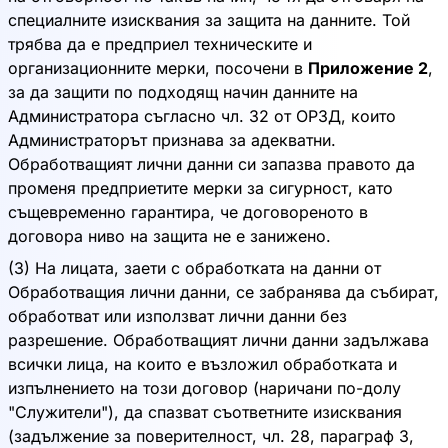
специалните изисквания за защита на данните. Той
трябва да е предприел техническите и
организационните мерки, посочени в
Приложение 2
,
за да защити по подходящ начин данните на
Администратора съгласно чл. 32 от ОРЗД, които
Администраторът признава за адекватни.
Обработващият лични данни си запазва правото да
променя предприетите мерки за сигурност, като
същевременно гарантира, че договореното в
договора ниво на защита не е занижено.
(3) На лицата, заети с обработката на данни от
Обработващия лични данни, се забранява да събират,
обработват или използват лични данни без
разрешение. Обработващият лични данни задължава
всички лица, на които е възложил обработката и
изпълнението на този договор (наричани по-долу
"Служители"), да спазват съответните изисквания
(задължение за поверителност, чл. 28, параграф 3,