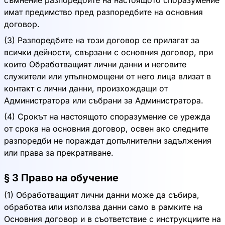
съмнение разпоредбите на настоящото споразумение
имат предимство пред разпоредбите на основния
договор.
(3) Разпоредбите на този договор се прилагат за
всички дейности, свързани с основния договор, при
които Обработващият лични данни и неговите
служители или упълномощени от него лица влизат в
контакт с лични данни, произхождащи от
Администратора или събрани за Администратора.
(4) Срокът на настоящото споразумение се урежда
от срока на основния договор, освен ако следните
разпоредби не пораждат допълнителни задължения
или права за прекратяване.
§ 3 Право на обучение
(1) Обработващият лични данни може да събира,
обработва или използва данни само в рамките на
Основния договор и в съответствие с инструкциите на