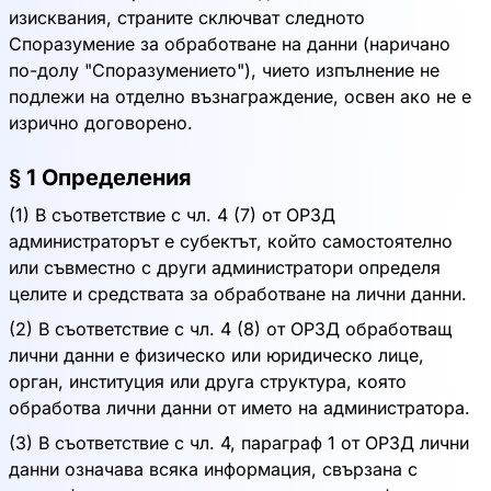
изисквания, страните сключват следното
Споразумение за обработване на данни (наричано
по-долу "Споразумението"), чието изпълнение не
подлежи на отделно възнаграждение, освен ако не е
изрично договорено.
§ 1 Определения
(1) В съответствие с чл. 4 (7) от ОРЗД
администраторът е субектът, който самостоятелно
или съвместно с други администратори определя
целите и средствата за обработване на лични данни.
(2) В съответствие с чл. 4 (8) от ОРЗД обработващ
лични данни е физическо или юридическо лице,
орган, институция или друга структура, която
обработва лични данни от името на администратора.
(3) В съответствие с чл. 4, параграф 1 от ОРЗД лични
данни означава всяка информация, свързана с