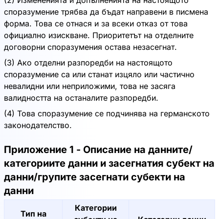
(2) Измененията и допълненията на настоящото
споразумение трябва да бъдат направени в писмена
форма. Това се отнася и за всеки отказ от това
официално изискване. Приоритетът на отделните
договорни споразумения остава незасегнат.
(3) Ако отделни разпоредби на настоящото
споразумение са или станат изцяло или частично
невалидни или неприложими, това не засяга
валидността на останалите разпоредби.
(4) Това споразумение се подчинява на германското
законодателство.
Приложение 1 - Описание на данните/
категориите данни и засегнатия субект на
данни/групите засегнати субекти на
данни
Категории
Тип на