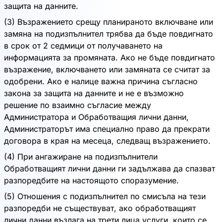
защита на данните.
(3) Възражението срещу планираното включване или
замяна на подизпълнител трябва да бъде повдигнато
в срок от 2 седмици от получаването на
информацията за промяната. Ако не бъде повдигнато
възражение, включването или замяната се считат за
одобрени. Ако е налице важна причина съгласно
закона за защита на данните и не е възможно
решение по взаимно съгласие между
Администратора и Обработващия лични данни,
Администраторът има специално право да прекрати
договора в края на месеца, следващ възражението.
(4) При ангажиране на подизпълнители
Обработващият лични данни ги задължава да спазват
разпоредбите на настоящото споразумение.
(5) Отношения с подизпълнител по смисъла на тези
разпоредби не съществуват, ако обработващият
лични данни възлага на трети лица услуги, които се