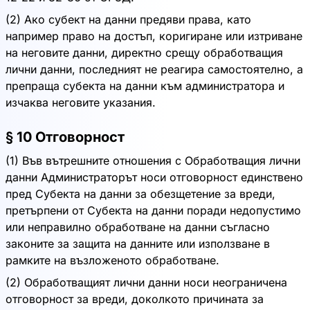
(2) Ако субект на данни предяви права, като
например право на достъп, коригиране или изтриване
на неговите данни, директно срещу обработващия
лични данни, последният не реагира самостоятелно, а
препраща субекта на данни към администратора и
изчаква неговите указания.
§ 10 Отговорност
(1) Във вътрешните отношения с Обработващия лични
данни Администраторът носи отговорност единствено
пред Субекта на данни за обезщетение за вреди,
претърпени от Субекта на данни поради недопустимо
или неправилно обработване на данни съгласно
законите за защита на данните или използване в
рамките на възложеното обработване.
(2) Обработващият лични данни носи неограничена
отговорност за вреди, доколкото причината за