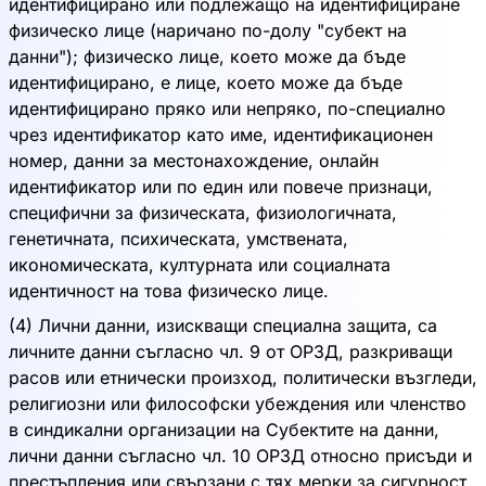
идентифицирано или подлежащо на идентифициране
физическо лице (наричано по-долу "субект на
данни"); физическо лице, което може да бъде
идентифицирано, е лице, което може да бъде
идентифицирано пряко или непряко, по-специално
чрез идентификатор като име, идентификационен
номер, данни за местонахождение, онлайн
идентификатор или по един или повече признаци,
специфични за физическата, физиологичната,
генетичната, психическата, умствената,
икономическата, културната или социалната
идентичност на това физическо лице.
(4) Лични данни, изискващи специална защита, са
личните данни съгласно чл. 9 от ОРЗД, разкриващи
расов или етнически произход, политически възгледи,
религиозни или философски убеждения или членство
в синдикални организации на Субектите на данни,
лични данни съгласно чл. 10 ОРЗД относно присъди и
престъпления или свързани с тях мерки за сигурност,