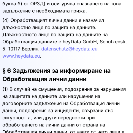
буква б) от ОРЗД) и осигурява спазването на това
задължение с необходимата грижа.
(4) Обработващият лични данни е назначил
длъжностно лице по защита на данните.
Длъжностното лице по защита на данните на
Обработващия данните е heyData GmbH, Schützenstr.
5, 10117 Берлин,
datenschutz@heydata.eu
,
www.heydata.eu
.
§ 6 Задължения за информиране на
Обработващия лични данни
(1) В случай на смущения, подозрения за нарушения
на защитата на данните или нарушения на
договорните задължения на Обработващия лични
данни, подозрения за инциденти, свързани със
сигурността, или други нередности при
обработването на лични данни от страна на
Обработващия лични данни, от наети от него лица в