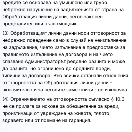
вредите се основава на умишлено или грубо
небрежно нарушение на задълженията от страна на
Обработващия лични данни, негов законен
представител или пълномощник.
(3) Обработващият лични данни носи отговорност за
небрежно поведение само в случай на неизпълнение
на задължение, чието изпълнение е предпоставка за
правилното изпълнение на договора и на чието
спазване Администраторът редовно разчита и може
да разчита, но ограничено до средните вреди,
типични за договора. Във всички останали отношения
отговорността на Обработващия лични данни -
включително и за неговите заместници - се изключва.
(4) Ограничението на отговорността съгласно § 10.3
не се прилага за искове за обезщетение за вреди,
произтичащи от увреждане на живота, тялото,
здравето или от поемане на гаранция.