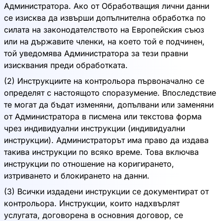
Администратора. Ако от Обработващия лични данни
се изисква да извърши допълнителна обработка по
силата на законодателството на Европейския съюз
или на държавите членки, на което той е подчинен,
той уведомява Администратора за тези правни
изисквания преди обработката.
(2) Инструкциите на контрольора първоначално се
определят с настоящото споразумение. Впоследствие
те могат да бъдат изменяни, допълвани или заменяни
от Администратора в писмена или текстова форма
чрез индивидуални инструкции (индивидуални
инструкции). Администраторът има право да издава
такива инструкции по всяко време. Това включва
инструкции по отношение на коригирането,
изтриването и блокирането на данни.
(3) Всички издадени инструкции се документират от
контрольора. Инструкции, които надхвърлят
услугата, договорена в основния договор, се