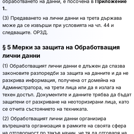
обработването на данни, е посочена в
Приложение
1.
.
(3) Предаването на лични данни на трета държава
може да се извърши при условията на чл. 44 и
следващите. ОРЗД.
§ 5 Мерки за защита на Обработващия
лични данни
(1) Обработващият лични данни е длъжен да спазва
законовите разпоредби за защита на данните и да не
разкрива информация, получена от домейна на
Администратора, на трети лица или да я излага на
техен достъп. Документите и данните трябва да бъдат
защитени от разкриване на неоторизирани лица, като
се отчита състоянието на техниката.
(2) Обработващият лични данни организира
вътрешната организация в рамките на своята сфера
на отговорност по такъв начин, че тя да отговаря на