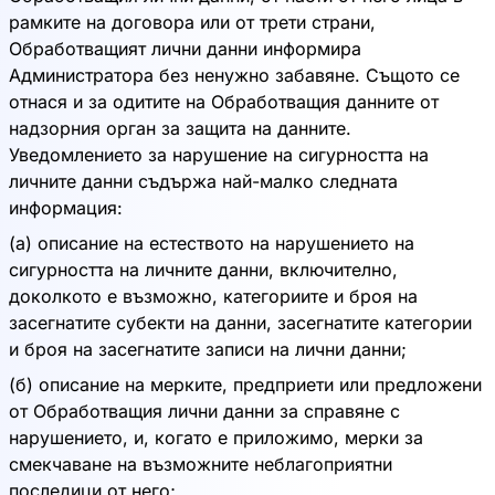
рамките на договора или от трети страни,
Обработващият лични данни информира
Администратора без ненужно забавяне. Същото се
отнася и за одитите на Обработващия данните от
надзорния орган за защита на данните.
Уведомлението за нарушение на сигурността на
личните данни съдържа най-малко следната
информация:
(а) описание на естеството на нарушението на
сигурността на личните данни, включително,
доколкото е възможно, категориите и броя на
засегнатите субекти на данни, засегнатите категории
и броя на засегнатите записи на лични данни;
(б) описание на мерките, предприети или предложени
от Обработващия лични данни за справяне с
нарушението, и, когато е приложимо, мерки за
смекчаване на възможните неблагоприятни
последици от него;