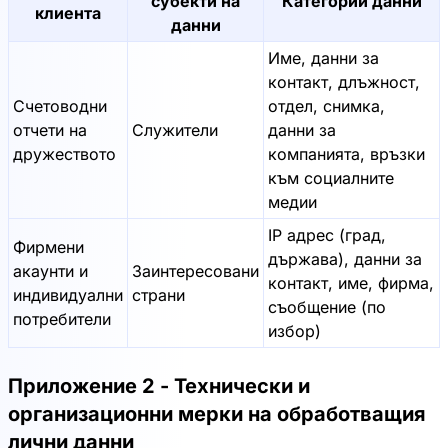
субекти на
Категории данни
клиента
данни
Име, данни за
контакт, длъжност,
Счетоводни
отдел, снимка,
отчети на
Служители
данни за
дружеството
компанията, връзки
към социалните
медии
IP адрес (град,
Фирмени
държава), данни за
акаунти и
Заинтересовани
контакт, име, фирма,
индивидуални
страни
съобщение (по
потребители
избор)
Приложение 2 - Технически и
организационни мерки на обработващия
лични данни