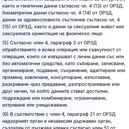
както и генетични данни съгласно чл. 4 (13) от ОРЗД,
биометрични данни съгласно чл. 4 (14) от ОРЗД,
данни за здравословното състояние съгласно чл. 4
(15) от ОРЗД, както и данни за сексуалния живот или
сексуалната ориентация на физическо лице.
(5) Съгласно член 4, параграф 2 от ОРЗД
обработването е всяка операция или съвкупност от
операции, които се извършват с лични данни със или
без автоматични средства, като събиране, записване,
организиране, подаване, съхранение, адаптиране или
промяна, извличане, консултиране, използване,
разкриване чрез предаване, разпространяване или
друг начин, по който данните стават достъпни,
подреждане или комбиниране, ограничаване,
изтриване или унищожаване.
(6) В съответствие с член 4, параграф 21 от ОРЗД
надзорният орган е независим държавен орган,
създаден от държава членка съгласно член 51 от