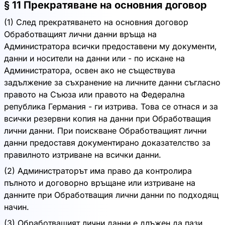
§ 11 Прекратяване на основния договор
(1) След прекратяването на основния договор
Обработващият лични данни връща на
Администратора всички предоставени му документи,
данни и носители на данни или - по искане на
Администратора, освен ако не съществува
задължение за съхранение на личните данни съгласно
правото на Съюза или правото на Федерална
република Германия - ги изтрива. Това се отнася и за
всички резервни копия на данни при Обработващия
лични данни. При поискване Обработващият лични
данни предоставя документирано доказателство за
правилното изтриване на всички данни.
(2) Администраторът има право да контролира
пълното и договорно връщане или изтриване на
данните при Обработващия лични данни по подходящ
начин.
(3) Обработващият лични данни е длъжен да пази