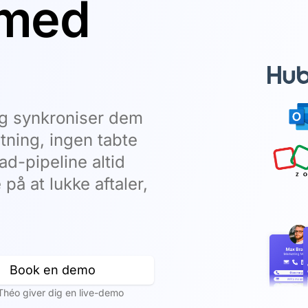
 med
g synkroniser dem
ning, ingen tabte
d-pipeline altid
på at lukke aftaler,
Book en demo
Théo giver dig en live-demo