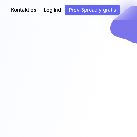
Kontakt os
Log ind
Prøv Spreadly gratis