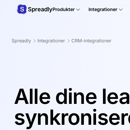
Spreadly
Produkter
Integrationer
Spreadly
Integrationer
CRM-integrationer
Alle dine le
synkroniser