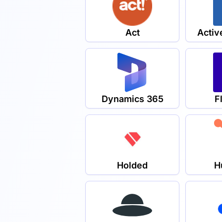
Act
Acti
Dynamics 365
F
Holded
H