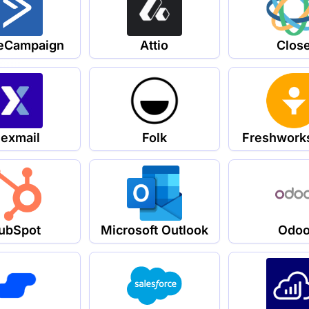
veCampaign
Attio
Clos
lexmail
Folk
Freshwork
ubSpot
Microsoft Outlook
Odo