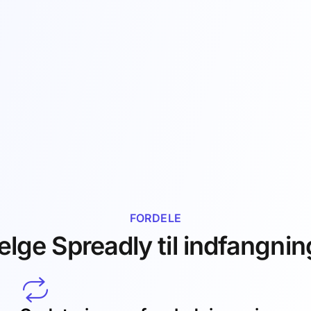
FORDELE
lge Spreadly til indfangnin