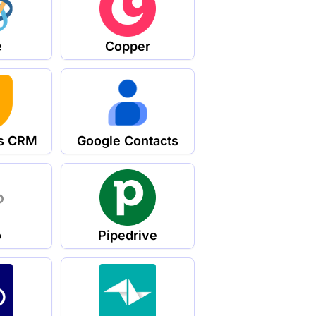
e
Copper
s CRM
Google Contacts
o
Pipedrive