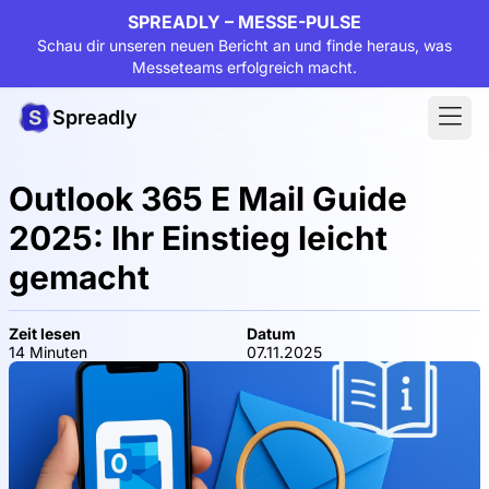
SPREADLY – MESSE-PULSE
Schau dir unseren neuen Bericht an und finde heraus, was
Messeteams erfolgreich macht.
Spreadly
Outlook 365 E Mail Guide
2025: Ihr Einstieg leicht
gemacht
Zeit lesen
Datum
14 Minuten
07.11.2025