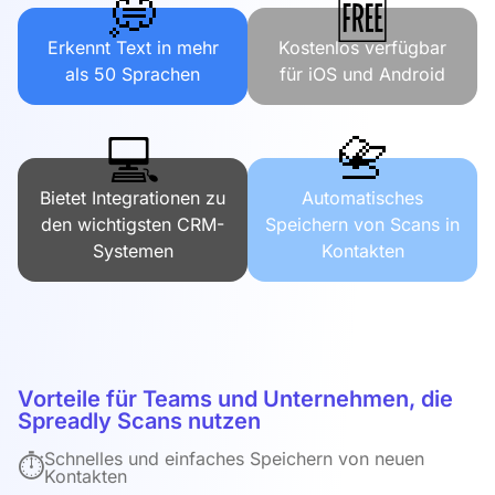
💭
🆓
Erkennt Text in mehr
Kostenlos verfügbar
als 50 Sprachen
für iOS und Android
💻
📇
Bietet Integrationen zu
Automatisches
den wichtigsten CRM-
Speichern von Scans in
Systemen
Kontakten
Vorteile für Teams und Unternehmen, die
Spreadly Scans nutzen
Schnelles und einfaches Speichern von neuen
⏱️
Kontakten