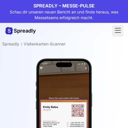
SPREADLY – MESSE-PULSE
Schau dir unseren neuen Bericht an und finde heraus, was
Messeteams erfolgreich macht.
Spreadly
Spreadly
Visitenkarten-Scanner