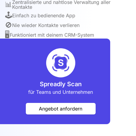
Zentralisierte und nahtlose Verwaltung aller
📊
Kontakte
🕹️
Einfach zu bedienende App
🚫️
Nie wieder Kontakte verlieren
🖥️️
Funktioniert mit deinem CRM-System
Spreadly Scan
für Teams und Unternehmen
Angebot anfordern