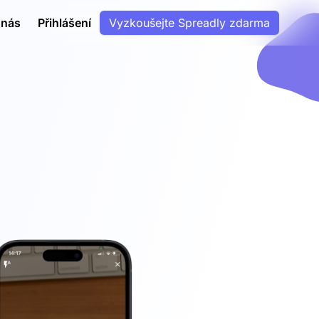
 nás
Přihlášení
Vyzkoušejte Spreadly zdarma