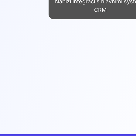
Nabízí integraci s hlavními sys
CRM