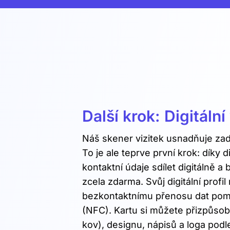
Další krok: Digitáln
Náš skener vizitek usnadňuje zadá
To je ale teprve první krok: díky 
kontaktní údaje sdílet digitálně a 
zcela zdarma. Svůj digitální profi
bezkontaktnímu přenosu dat pom
(NFC). Kartu si můžete přizpůso
kov), designu, nápisů a loga pod