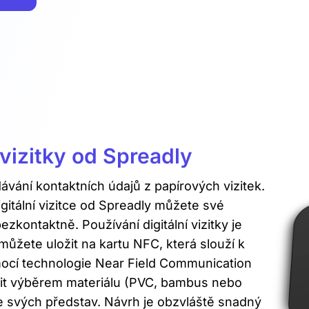
í vizitky od Spreadly
vání kontaktních údajů z papírových vizitek.
digitální vizitce od Spreadly můžete své
bezkontaktně. Používání digitální vizitky je
l můžete uložit na kartu NFC, která slouží k
ocí technologie Near Field Communication
bit výběrem materiálu (PVC, bambus nebo
le svých představ. Návrh je obzvláště snadný