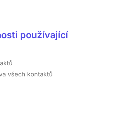
sti používající
taktů
va všech kontaktů