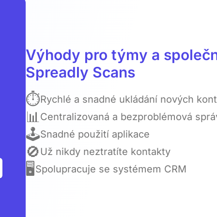
Výhody pro týmy a společno
Spreadly Scans
⏱️
Rychlé a snadné ukládání nových kon
📊
Centralizovaná a bezproblémová sprá
🕹️
Snadné použití aplikace
🚫️
Už nikdy neztratíte kontakty
🖥️️
Spolupracuje se systémem CRM