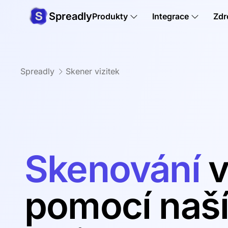
Spreadly
Produkty
Integrace
Zdr
Spreadly
Skener vizitek
Skenování
v
pomocí naš