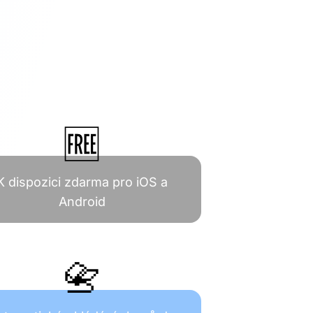
🆓
K dispozici zdarma pro iOS a
Android
📇