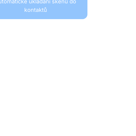
utomatické ukládání skenů do
kontaktů