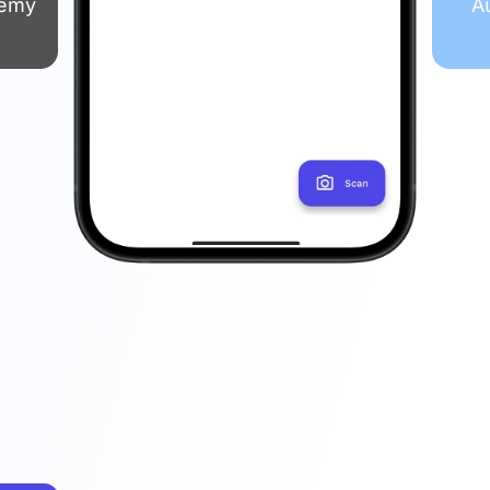
témy
A