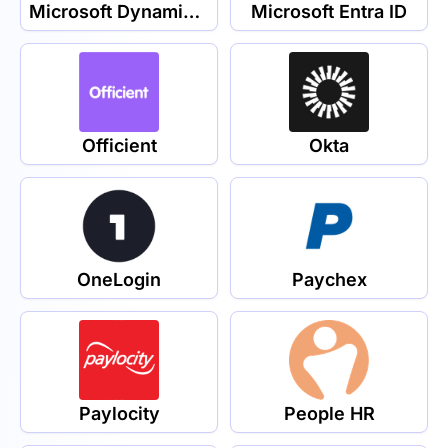
Microsoft Dynamics 365 Human Resources
Microsoft Entra ID
Officient
Okta
OneLogin
Paychex
Paylocity
People HR