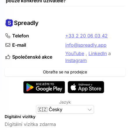
pouze konkrétní uživatele?
připojení jsou obvykle vyžadována práva správce HR
nástroje. V případě složitějších nastavení nabízejí naši
Jistě! Místo synchronizace celé organizace můžete
IT odborníci onboarding, aby se ujistili, že jsou
vybrat konkrétní skupiny, které se budou
splněny všechny vaše potřeby.
Spreadly
synchronizovat se službou Spreadly.
Telefon
+33 2 20 06 03 42
E-mail
info@spreadly.app
YouTube
,
LinkedIn
a
Společenské akce
Instagram
Obraťte se na prodejce
Jazyk
🇨🇿 Česky
Digitální vizitky
Digitální vizitka zdarma