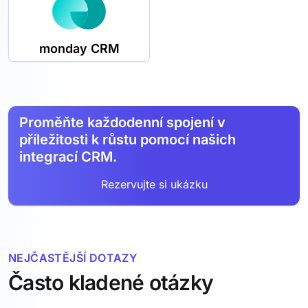
monday CRM
Proměňte každodenní spojení v
příležitosti k růstu pomocí našich
integrací CRM.
Rezervujte si ukázku
NEJČASTĚJŠÍ DOTAZY
Často kladené otázky