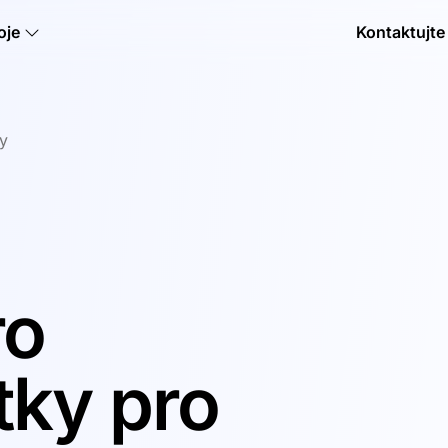
oje
Kontaktujte
my
ro
itky pro