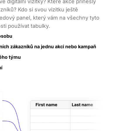
vé digitální vizitky? Které akce přinesly
zníků? Kdo si svou vizitku ještě
ledový panel, který vám na všechny tyto
ti používat tabulky.
 osobu
ních zákazníků na jednu akci nebo kampaň
lého týmu
í