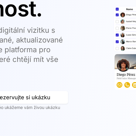
nost.
itální vizitku s
ané, aktualizované
e platforma pro
teré chtějí mít vše
ezervujte si ukázku
éo ukážeme vám živou ukázku