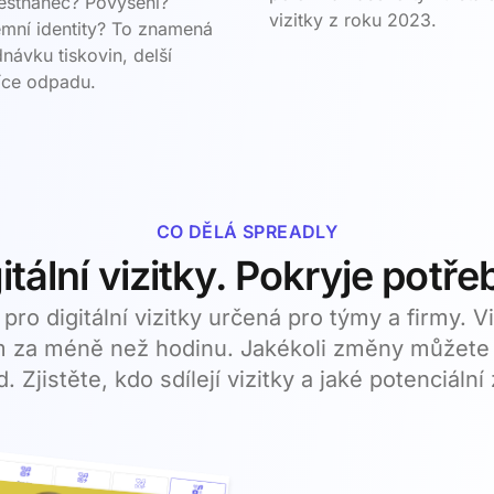
stnanec? Povýšení?
vizitky z roku 2023.
emní identity? To znamená
dnávku tiskovin, delší
íce odpadu.
CO DĚLÁ SPREADLY
tální vizitky. Pokryje potře
pro digitální vizitky určená pro týmy a firmy. 
za méně než hodinu. Jakékoli změny můžete 
Zjistěte, kdo sdílejí vizitky a jaké potenciální 