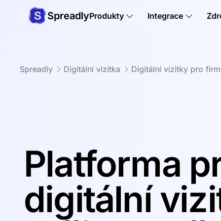
Spreadly
Produkty
Integrace
Zdr
Spreadly
Digitální vizitka
Digitální vizitky pro fir
Platforma p
digitální viz