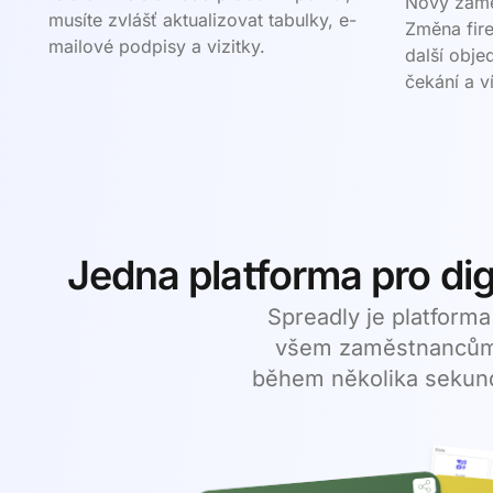
Nový zamě
musíte zvlášť aktualizovat tabulky, e-
Změna fir
mailové podpisy a vizitky.
další obje
čekání a v
Jedna platforma pro digi
Spreadly je platforma 
všem zaměstnancům 
během několika sekund. 