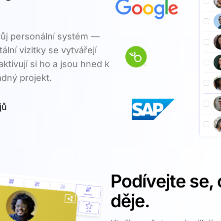
vůj personální systém —
ní vizitky se vytvářejí
tivují si ho a jsou hned k
ádný projekt.
jů
Podívejte se,
děje.