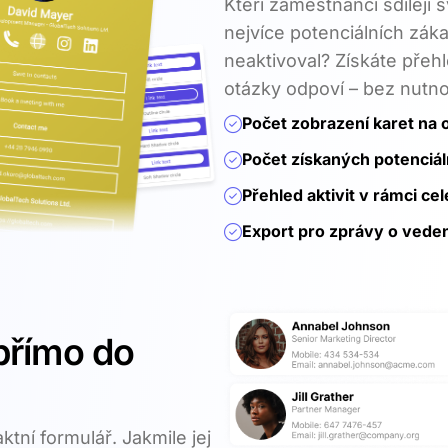
Kteří zaměstnanci sdílejí s
nejvíce potenciálních záka
neaktivoval? Získáte přeh
otázky odpoví – bez nutnos
Počet zobrazení karet na
Počet získaných potenciál
Přehled aktivit v rámci ce
Export pro zprávy o veden
přímo do
tní formulář. Jakmile jej