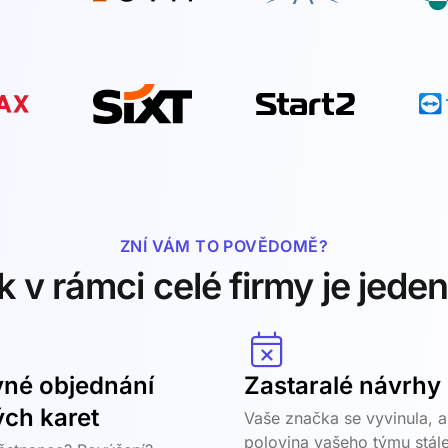
ZNÍ VÁM TO POVĚDOMĚ?
k v rámci celé firmy je jede
né objednání
Zastaralé návrhy
ých karet
Vaše značka se vyvinula, a
polovina vašeho týmu stál