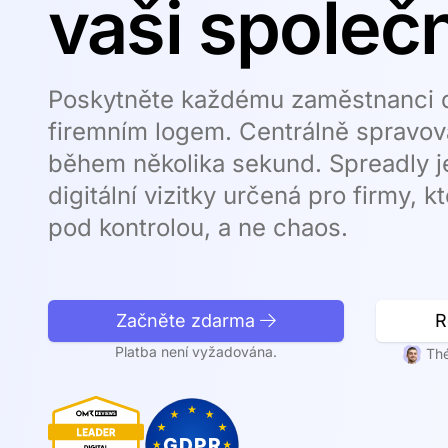
vaši společ
Poskytněte každému zaměstnanci dig
firemním logem. Centrálně spravov
během několika sekund. Spreadly j
digitální vizitky určená pro firmy, k
pod kontrolou, a ne chaos.
Začněte zdarma
R
Platba není vyžadována.
Th