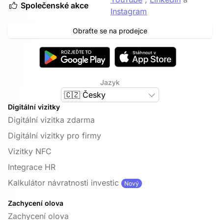
Společenské akce
Instagram
Obraťte se na prodejce
Jazyk
🇨🇿 Česky
Digitální vizitky
Digitální vizitka zdarma
Digitální vizitky pro firmy
Vizitky NFC
Integrace HR
Kalkulátor návratnosti investic
Nový
Zachycení olova
Zachycení olova