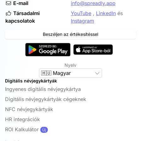
E-mail
info@spreadly.app
Társadalmi
YouTube
,
LinkedIn
és
kapcsolatok
Instagram
Beszéljen az értékesítéssel
Nyelv
🇭🇺 Magyar
Digitális névjegykártyák
Ingyenes digitális névjegykártya
Digitális névjegykártyák cégeknek
NFC névjegykártyák
HR integrációk
ROI Kalkulátor
Új