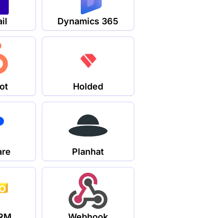
il
Dynamics 365
ot
Holded
are
Planhat
CRM
Webhook