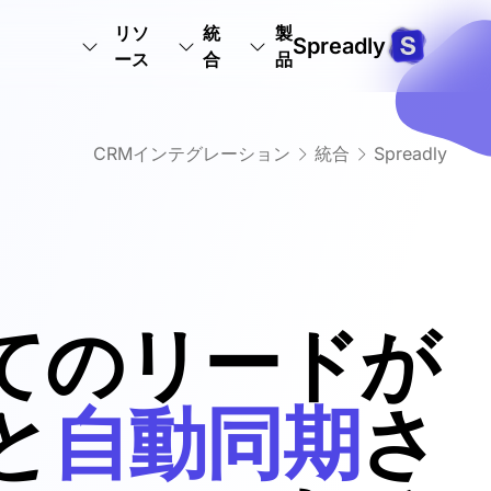
リソ
統
製
Spreadly
ース
合
品
CRMインテグレーション
統合
Spreadly
てのリードが
と
自動同期
さ