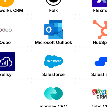
hworks CRM
Folk
Flexma
Odoo
Microsoft Outlook
HubSp
Sellsy
Salesforce
Salesfl
monday CRM
Zoho 