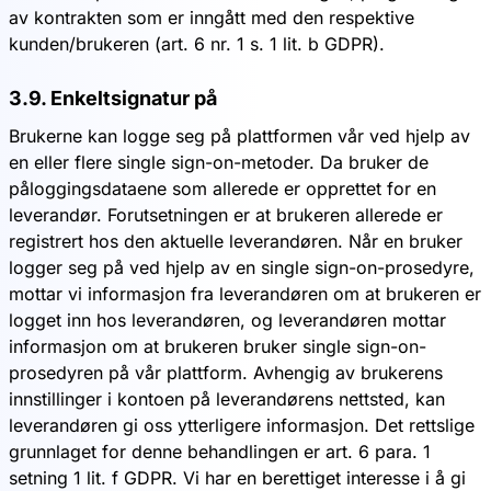
av kontrakten som er inngått med den respektive
kunden/brukeren (art. 6 nr. 1 s. 1 lit. b GDPR).
3.9. Enkeltsignatur på
Brukerne kan logge seg på plattformen vår ved hjelp av
en eller flere single sign-on-metoder. Da bruker de
påloggingsdataene som allerede er opprettet for en
leverandør. Forutsetningen er at brukeren allerede er
registrert hos den aktuelle leverandøren. Når en bruker
logger seg på ved hjelp av en single sign-on-prosedyre,
mottar vi informasjon fra leverandøren om at brukeren er
logget inn hos leverandøren, og leverandøren mottar
informasjon om at brukeren bruker single sign-on-
prosedyren på vår plattform. Avhengig av brukerens
innstillinger i kontoen på leverandørens nettsted, kan
leverandøren gi oss ytterligere informasjon. Det rettslige
grunnlaget for denne behandlingen er art. 6 para. 1
setning 1 lit. f GDPR. Vi har en berettiget interesse i å gi