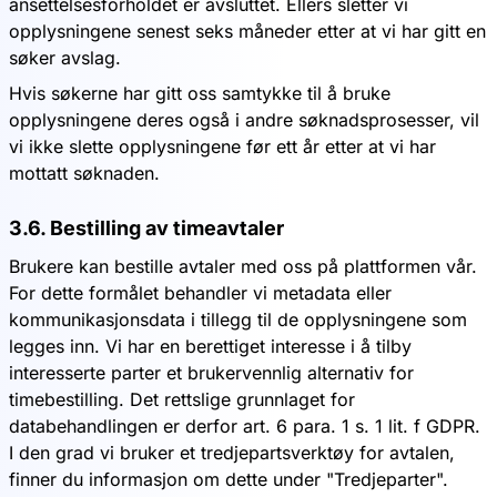
ansettelsesforholdet er avsluttet. Ellers sletter vi
opplysningene senest seks måneder etter at vi har gitt en
søker avslag.
Hvis søkerne har gitt oss samtykke til å bruke
opplysningene deres også i andre søknadsprosesser, vil
vi ikke slette opplysningene før ett år etter at vi har
mottatt søknaden.
3.6. Bestilling av timeavtaler
Brukere kan bestille avtaler med oss på plattformen vår.
For dette formålet behandler vi metadata eller
kommunikasjonsdata i tillegg til de opplysningene som
legges inn. Vi har en berettiget interesse i å tilby
interesserte parter et brukervennlig alternativ for
timebestilling. Det rettslige grunnlaget for
databehandlingen er derfor art. 6 para. 1 s. 1 lit. f GDPR.
I den grad vi bruker et tredjepartsverktøy for avtalen,
finner du informasjon om dette under "Tredjeparter".