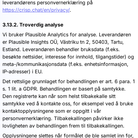
leverandørens personvernerklæring på
https://crisp.chat/en/privacy/
.
3.13.2. Troverdig analyse
Vi bruker Plausible Analytics for analyse. Leverandøren
er Plausible Insights OÜ, Västriku tn 2, 50403, Tartu,
Estland. Leverandøren behandler bruksdata (f.eks.
besøkte nettsider, interesse for innhold, tilgangstider) og
meta-/kommunikasjonsdata (f.eks. enhetsinformasjon,
IP-adresser) i EU.
Det rettslige grunnlaget for behandlingen er art. 6 para. 1
s. 1 lit. a GDPR. Behandlingen er basert på samtykke.
Den registrerte kan når som helst tilbakekalle sitt
samtykke ved å kontakte oss, for eksempel ved å bruke
kontaktopplysningene som er oppgitt i vår
personvernerklæring. Tilbakekallingen påvirker ikke
lovligheten av behandlingen frem til tilbakekallingen.
Opplysningene slettes når formålet de ble samlet inn for,