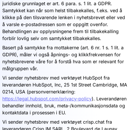
juridiske grunnlaget er art. 6 para. s. 1 lit. a GDPR.
Samtykket kan når som helst tilbakekalles, f.eks. ved å
klikke på den tilsvarende lenken i nyhetsbrevet eller ved
å varsle e-postadressen som er oppgitt ovenfor.
Behandlingen av opplysningene frem til tilbakekalling
forblir lovlig selv om samtykket tilbakekalles.
Basert på samtykke fra mottakerne (art. 6 nr. 1 s. 1 lit. a
GDPR), måler vi også åpnings- og klikkfrekvensen for
nyhetsbrevene våre for å forstå hva som er relevant for
målgruppen vår.
Vi sender nyhetsbrev med verktøyet HubSpot fra
leverandøren HubSpot, Inc, 25 1st Street Cambridge, MA
0214, USA (personvernerklæring:
https://legal.hubspot.com/privacy-policy
). Leverandøren
behandler innhold, bruk, meta-/kommunikasjonsdata og
kontaktdata i prosessen i EU.
Vi sender nyhetsbrev med verktøyet crisp.chat fra
leverandøren Crisp IM SARL, 2 Boulevard de Launay,