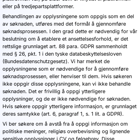
eller på tredjepartsplattformer.
Behandlingen av opplysningene som oppgis som en del
av søknaden, utføres med det formål å gjennomføre
søknadsprosessen. I den grad dette er nødvendig for vår
beslutning om å etablere et ansettelsesforhold, er det
rettslige grunnlaget art. 88 para. GDPR sammenholdt
med § 26, pkt. 1 i den tyske databeskyttelsesloven
(Bundesdatenschutzgesetz). Vi har merket de
opplysningene som er nødvendige for å gjennomføre
søknadsprosessen, eller henviser til dem. Hvis søkeren
ikke oppgir disse opplysningene, kan vi ikke behandle
søknaden. Det er frivillig å oppgi ytterligere
opplysninger, og de er ikke nødvendige for søknaden.
Hvis søkere oppgir ytterligere informasjon, er grunnlaget
deres samtykke (art. 6, paragraf 1, s. 1 lit. a GDPR).
Vi ber søkere om å avstå fra å oppgi informasjon om
politiske meninger, religiøs overbevisning og lignende
sensitive opplysninger i CV og følgebrev. Disse