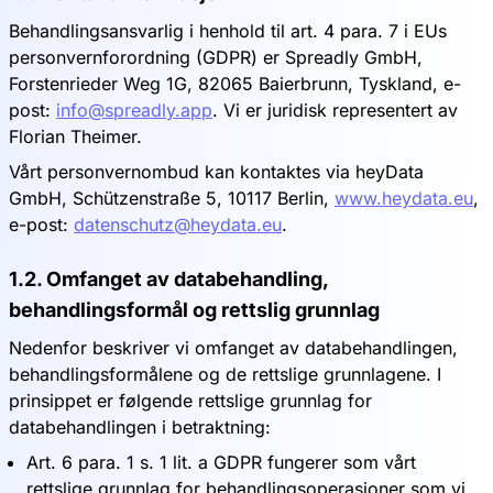
Behandlingsansvarlig i henhold til art. 4 para. 7 i EUs
personvernforordning (GDPR) er Spreadly GmbH,
Forstenrieder Weg 1G, 82065 Baierbrunn, Tyskland, e-
post:
info@spreadly.app
. Vi er juridisk representert av
Florian Theimer.
Vårt personvernombud kan kontaktes via heyData
GmbH, Schützenstraße 5, 10117 Berlin,
www.heydata.eu
,
e-post:
datenschutz@heydata.eu
.
1.2. Omfanget av databehandling,
behandlingsformål og rettslig grunnlag
Nedenfor beskriver vi omfanget av databehandlingen,
behandlingsformålene og de rettslige grunnlagene. I
prinsippet er følgende rettslige grunnlag for
databehandlingen i betraktning:
Art. 6 para. 1 s. 1 lit. a GDPR fungerer som vårt
rettslige grunnlag for behandlingsoperasjoner som vi