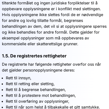
tiltenkte formålet og ingen juridiske forpliktelser til å
oppbevare opplysningene er i konflikt med slettingen.
Hvis opplysningene ikke slettes fordi de er nødvendige
for andre og lovlig tillatte formål, begrenses
behandlingen av dem, det vil si at opplysningene sperres
og ikke behandles for andre formål. Dette gjelder for
eksempel opplysninger som må oppbevares av
kommersielle eller skatterettslige grunner.
1.5. De registrertes rettigheter
De registrerte har følgende rettigheter overfor oss når
det gjelder personopplysningene deres:
Rett til innsyn,
Rett til retting eller sletting,
Rett til å begrense behandlingen,
Rett til å protestere mot behandlingen,
Rett til overføring av opplysninger,
Rett til når som helst å tilbakekalle et gitt samtykke.