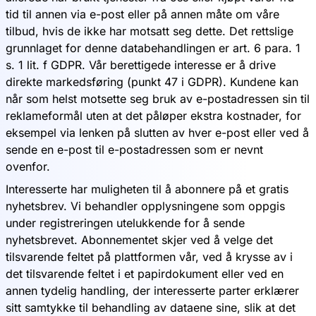
tid til annen via e-post eller på annen måte om våre
tilbud, hvis de ikke har motsatt seg dette. Det rettslige
grunnlaget for denne databehandlingen er art. 6 para. 1
s. 1 lit. f GDPR. Vår berettigede interesse er å drive
direkte markedsføring (punkt 47 i GDPR). Kundene kan
når som helst motsette seg bruk av e-postadressen sin til
reklameformål uten at det påløper ekstra kostnader, for
eksempel via lenken på slutten av hver e-post eller ved å
sende en e-post til e-postadressen som er nevnt
ovenfor.
Interesserte har muligheten til å abonnere på et gratis
nyhetsbrev. Vi behandler opplysningene som oppgis
under registreringen utelukkende for å sende
nyhetsbrevet. Abonnementet skjer ved å velge det
tilsvarende feltet på plattformen vår, ved å krysse av i
det tilsvarende feltet i et papirdokument eller ved en
annen tydelig handling, der interesserte parter erklærer
sitt samtykke til behandling av dataene sine, slik at det