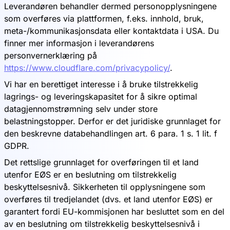
Leverandøren behandler dermed personopplysningene
som overføres via plattformen, f.eks. innhold, bruk,
meta-/kommunikasjonsdata eller kontaktdata i USA. Du
finner mer informasjon i leverandørens
personvernerklæring på
https://www.cloudflare.com/privacypolicy/
.
Vi har en berettiget interesse i å bruke tilstrekkelig
lagrings- og leveringskapasitet for å sikre optimal
datagjennomstrømning selv under store
belastningstopper. Derfor er det juridiske grunnlaget for
den beskrevne databehandlingen art. 6 para. 1 s. 1 lit. f
GDPR.
Det rettslige grunnlaget for overføringen til et land
utenfor EØS er en beslutning om tilstrekkelig
beskyttelsesnivå. Sikkerheten til opplysningene som
overføres til tredjelandet (dvs. et land utenfor EØS) er
garantert fordi EU-kommisjonen har besluttet som en del
av en beslutning om tilstrekkelig beskyttelsesnivå i