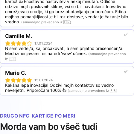
kartic! 👍 Enostavno nastavitev v nekaj minutah. Odlične 
odzive mojih poslovnih stikov, vsi so bili navdušeni. Inovativno 
omrežjevalo orodje, ki ga brez obotavljanja priporočam. Edina 
majhna pomanjkljivost je bil rok dostave, vendar je čakanje bilo 
vredno.
(samodejno prevedeno iz 🇫🇷)
✅
Camille M.
17.01.2024
Nisem vedel/a, kaj pričakovati, a sem prijetno presenečen/a. 
Med izmenjavami res naredi 'wow' učinek.
(samodejno prevedeno
iz 🇫🇷)
✅
Marie C.
15.01.2024
Kakšna lepa inovacija! Odzivi mojih kontaktov so vedno 
neverjetni. Priporočam 100% 👍
(samodejno prevedeno iz 🇫🇷)
DRUGO NFC-KARTICE PO MERI
Morda vam bo všeč tudi