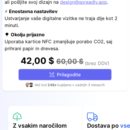
ali pošljite svoj dizajn na
design@spreadly.app
.
⚡️
Enostavna nastavitev
Ustvarjanje vaše digitalne vizitke ne traja dlje kot 2
minuti.
🌳
Okolju prijazno
Uporaba kartice NFC zmanjšuje porabo CO2, saj
prihrani papir in drevesa.
42,00 $
60,00 $
(brez DDV)
Prilagodite
Več kot
248x
kupljeno v zadnjih 3 mesecih
Z vsakim naročilom
Dostava po
vs