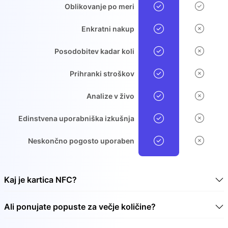
Oblikovanje po meri
Enkratni nakup
Posodobitev kadar koli
Prihranki stroškov
Analize v živo
Edinstvena uporabniška izkušnja
Neskončno pogosto uporaben
Kaj je kartica NFC?
Kartica NFC je brezkontaktna kartica s čipom, ki se
Ali ponujate popuste za večje količine?
lahko uporablja za brezkontaktni prenos podatkov. NFC
je kratica za tehnologijo Near Field Communication
Da, ponujamo popuste za večje količine. Oglejte si