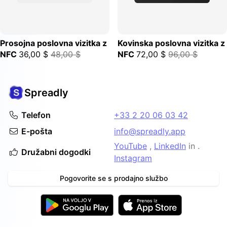
Prosojna poslovna vizitka z
Kovinska poslovna vizitka z
NFC
36,00 $
48,00 $
NFC
72,00 $
96,00 $
Spreadly
Telefon
+33 2 20 06 03 42
E-pošta
info@spreadly.app
YouTube
,
LinkedIn
in .
Družabni dogodki
Instagram
Pogovorite se s prodajno službo