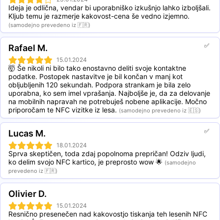
Ideja je odlična, vendar bi uporabniško izkušnjo lahko izboljšali. 
Kljub temu je razmerje kakovost-cena še vedno izjemno.
(samodejno prevedeno iz 🇫🇷)
✅
Rafael M.
15.01.2024
🤯 Še nikoli ni bilo tako enostavno deliti svoje kontaktne 
podatke. Postopek nastavitve je bil končan v manj kot 
obljubljenih 120 sekundah. Podpora strankam je bila zelo 
uporabna, ko sem imel vprašanja. Najboljše je, da za delovanje 
na mobilnih napravah ne potrebuješ nobene aplikacije. Močno 
priporočam te NFC vizitke iz lesa.
(samodejno prevedeno iz 🇪🇸)
✅
Lucas M.
18.01.2024
Sprva skeptičen, toda zdaj popolnoma prepričan! Odziv ljudi, 
ko delim svojo NFC kartico, je preprosto wow 🌟
(samodejno
prevedeno iz 🇫🇷)
Olivier D.
15.01.2024
Resnično presenečen nad kakovostjo tiskanja teh lesenih NFC 