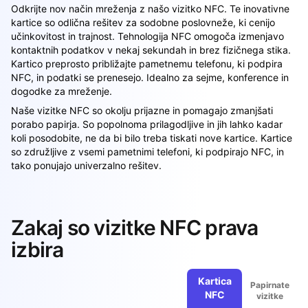
Odkrijte nov način mreženja z našo vizitko NFC. Te inovativne
kartice so odlična rešitev za sodobne poslovneže, ki cenijo
učinkovitost in trajnost. Tehnologija NFC omogoča izmenjavo
kontaktnih podatkov v nekaj sekundah in brez fizičnega stika.
Kartico preprosto približajte pametnemu telefonu, ki podpira
NFC, in podatki se prenesejo. Idealno za sejme, konference in
dogodke za mreženje.
Naše vizitke NFC so okolju prijazne in pomagajo zmanjšati
porabo papirja. So popolnoma prilagodljive in jih lahko kadar
koli posodobite, ne da bi bilo treba tiskati nove kartice. Kartice
so združljive z vsemi pametnimi telefoni, ki podpirajo NFC, in
tako ponujajo univerzalno rešitev.
Zakaj so vizitke NFC prava
izbira
Kartica
Papirnate
NFC
vizitke