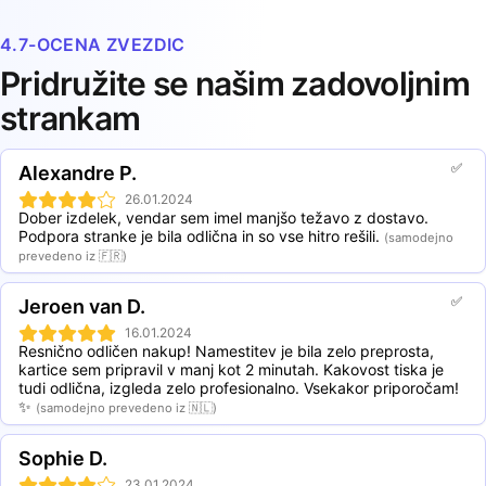
(NFC). Tehnologija NFC s pomočjo radijskih valov
priložene popuste:
omogoča prenos podatkov na kratke razdalje do 10 cm.
4.7-OCENA ZVEZDIC
Čip je vgrajen v kartico in je tako zaščiten pred
2 Wooden NFC business cards: 19,5% popust
umazanijo in vlago. Kartice NFC je mogoče priročno
5 Wooden NFC business cards: 30,5% popust
Pridružite se našim zadovoljnim
shraniti tudi v denarnici.
10 Wooden NFC business cards: 41,5% popust
strankam
20 Wooden NFC business cards: 50,4% popust
50 Wooden NFC business cards: 56,2% popust
100 Wooden NFC business cards: 62,5% popust
✅
Alexandre P.
250 Wooden NFC business cards: 69,9% popust
500 Wooden NFC business cards: 73,1% popust
26.01.2024
Dober izdelek, vendar sem imel manjšo težavo z dostavo. 
1000 Wooden NFC business cards: 74,4% popust
Podpora stranke je bila odlična in so vse hitro rešili.
(samodejno
prevedeno iz 🇫🇷)
✅
Jeroen van D.
16.01.2024
Resnično odličen nakup! Namestitev je bila zelo preprosta, 
kartice sem pripravil v manj kot 2 minutah. Kakovost tiska je 
tudi odlična, izgleda zelo profesionalno. Vsekakor priporočam! 
✨
(samodejno prevedeno iz 🇳🇱)
Sophie D.
23.01.2024