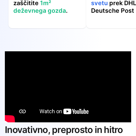
zaščitite
1m²
svetu
prek DHL
deževnega gozda
.
Deutsche Post
Inovativno, preprosto in hitro