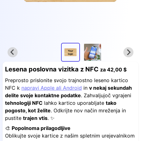
Lesena poslovna vizitka z NFC
za
42,00 $
Preprosto prislonite svojo trajnostno leseno kartico
NFC k
napravi Apple ali Android
in
v nekaj sekundah
delite svoje kontaktne podatke
. Zahvaljujoč vgrajeni
tehnologiji NFC
lahko kartico uporabljate
tako
pogosto, kot želite
. Odkrijte nov način mreženja in
pustite
trajen vtis
. ✨
🎨
Popolnoma prilagodljive
Oblikujte svoje kartice z našim spletnim urejevalnikom