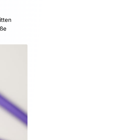
itten
äße