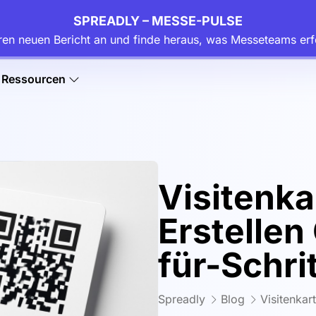
SPREADLY – MESSE-PULSE
ren neuen Bericht an und finde heraus, was Messeteams erf
Ressourcen
Visitenk
Erstellen
für-Schri
Spreadly
Blog
Visitenkar