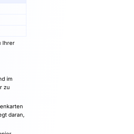
 Ihrer
nd im
r zu
tenkarten
egt daran,
apier