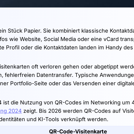
ein Stück Papier. Sie kombiniert klassische Kontaktd
s wie Website, Social Media oder eine vCard transp
e Profil oder die Kontaktdaten landen im Handy des
isitenkarten oft verloren gehen oder abgetippt wer
n, fehlerfreien Datentransfer. Typische Anwendunge
iner Portfolio-Seite oder das Versenden einer digital
024 ist die Nutzung von QR-Codes im Networking um
ung 2024
zeigt. Bis 2026 werden QR-Codes auf Visi
 Identitäten und KI-Tools verknüpft werden.
QR-Code-Visitenkarte