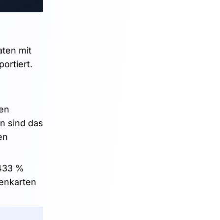
aten mit
ortiert.
den
n sind das
en
 433 %
tenkarten