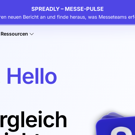
SPREADLY – MESSE-PULSE
ren neuen Bericht an und finde heraus, was Messeteams erf
Ressourcen
.
Hello
rgleich