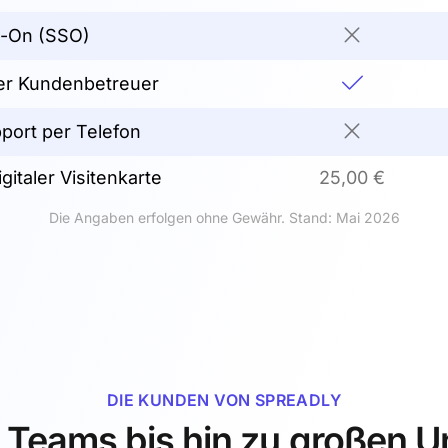
n-On (SSO)
er Kundenbetreuer
ort per Telefon
igitaler Visitenkarte
25,00 €
Die Angaben erfolgen ohne Gewähr. Stand: Mai 2026
DIE KUNDEN VON SPREADLY
n Teams bis hin zu großen 