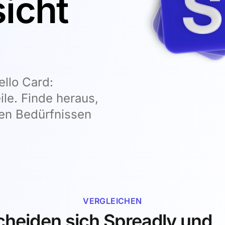
icht
llo Card:
ile. Finde heraus,
nen Bedürfnissen
VERGLEICHEN
heiden sich Spreadly und „