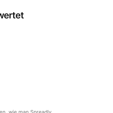
wertet
en, wie man Spreadly