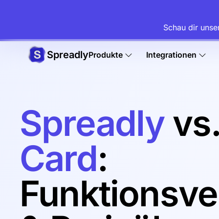
Schau dir unse
Spreadly
Produkte
Integrationen
Spreadly
vs
Card
:
Funktionsve