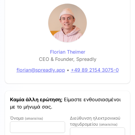
Florian Theimer
CEO & Founder, Spreadly
florian@spreadly.app
•
+49 89 2154 3075-0
Καμία άλλη ερώτηση;
Είμαστε ενθουσιασμένοι
με το μήνυμά σας.
Όνομα
Διεύθυνση ηλεκτρονικού
(απαιτείται)
ταχυδρομείου
(απαιτείται)