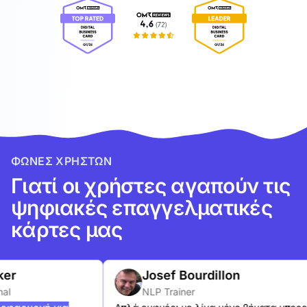
ΦΩΝΈΣ ΧΡΗΣΤΏΝ
Γιατί οι χρήστες αγαπούν τις
ψηφιακές επαγγελματικές
κάρτες μας
Josef Bourdillon
NLP Trainer