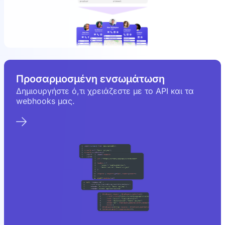
Προσαρμοσμένη ενσωμάτωση
Δημιουργήστε ό,τι χρειάζεστε με το API και τα
webhooks μας.