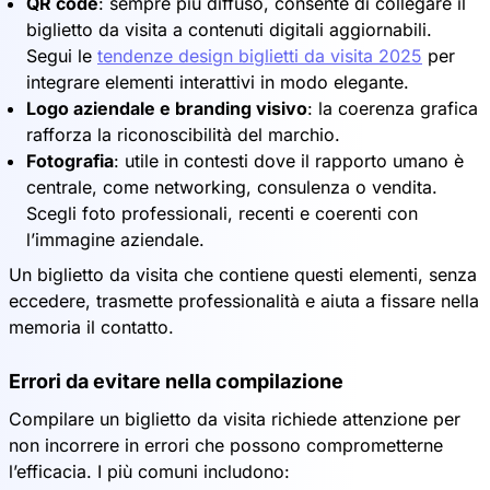
QR code
: sempre più diffuso, consente di collegare il
biglietto da visita a contenuti digitali aggiornabili.
Segui le
tendenze design biglietti da visita 2025
per
integrare elementi interattivi in modo elegante.
Logo aziendale e branding visivo
: la coerenza grafica
rafforza la riconoscibilità del marchio.
Fotografia
: utile in contesti dove il rapporto umano è
centrale, come networking, consulenza o vendita.
Scegli foto professionali, recenti e coerenti con
l’immagine aziendale.
Un biglietto da visita che contiene questi elementi, senza
eccedere, trasmette professionalità e aiuta a fissare nella
memoria il contatto.
Errori da evitare nella compilazione
Compilare un biglietto da visita richiede attenzione per
non incorrere in errori che possono comprometterne
l’efficacia. I più comuni includono: