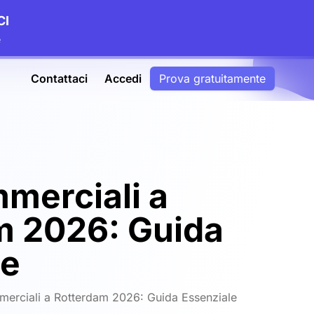
CI
e
Contattaci
Accedi
Prova gratuitamente
merciali a
m 2026: Guida
le
merciali a Rotterdam 2026: Guida Essenziale