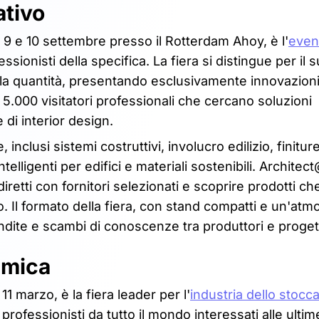
ativo
9 e 10 settembre presso il Rotterdam Ahoy, è l'
even
essionisti della specifica. La fiera si distingue per il 
 alla quantità, presentando esclusivamente innovazion
 5.000 visitatori professionali che cercano soluzioni
e di interior design.
nclusi sistemi costruttivi, involucro edilizio, finitur
telligenti per edifici e materiali sostenibili. Archite
diretti con fornitori selezionati e scoprire prodotti c
 Il formato della fiera, con stand compatti e un'atm
dite e scambi di conoscenze tra produttori e progett
imica
 marzo, è la fiera leader per l'
industria dello stocc
e professionisti da tutto il mondo interessati alle ultim