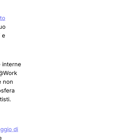
to
suo
i e
e interne
ct@Work
he non
osfera
isti.
aggio di
e