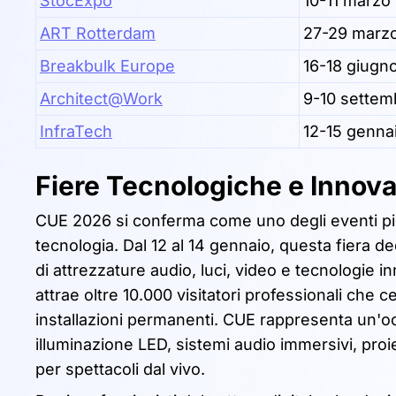
StocExpo
10-11 marzo
ART Rotterdam
27-29 marz
Breakbulk Europe
16-18 giugn
Architect@Work
9-10 settem
InfraTech
12-15 genna
Fiere Tecnologiche e Innov
CUE 2026 si conferma come uno degli eventi più a
tecnologia. Dal 12 al 14 gennaio, questa fiera de
di attrezzature audio, luci, video e tecnologie i
attrae oltre 10.000 visitatori professionali che c
installazioni permanenti. CUE rappresenta un'oc
illuminazione LED, sistemi audio immersivi, pro
per spettacoli dal vivo.