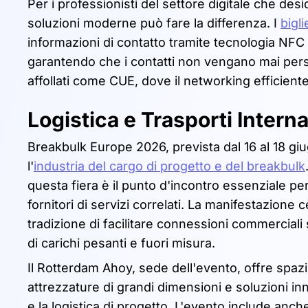
Per i professionisti del settore digitale che desid
soluzioni moderne può fare la differenza. I
bigli
informazioni di contatto tramite tecnologia NFC 
garantendo che i contatti non vengano mai persi
affollati come CUE, dove il networking efficien
Logistica e Trasporti Interna
Breakbulk Europe 2026, prevista dal 16 al 18 gi
l'
industria del cargo di progetto e del breakbulk
questa fiera è il punto d'incontro essenziale per 
fornitori di servizi correlati. La manifestazion
tradizione di facilitare connessioni commerciali 
di carichi pesanti e fuori misura.
Il Rotterdam Ahoy, sede dell'evento, offre spazi 
attrezzature di grandi dimensioni e soluzioni in
e la logistica di progetto. L'evento include an