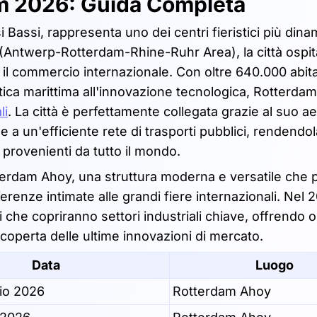
am 2026: Guida Completa
Bassi, rappresenta uno dei centri fieristici più dina
(Antwerp-Rotterdam-Rhine-Ruhr Area), la città ospita
il commercio internazionale. Con oltre 640.000 abita
tica marittima all'innovazione tecnologica, Rotterdam
li
. La città è perfettamente collegata grazie al suo a
 e a un'efficiente rete di trasporti pubblici, rendendol
i provenienti da tutto il mondo.
Rotterdam Ahoy, una struttura moderna e versatile che
erenze intimate alle grandi fiere internazionali. Nel 
he copriranno settori industriali chiave, offrendo 
operta delle ultime innovazioni di mercato.
Data
Luogo
io 2026
Rotterdam Ahoy