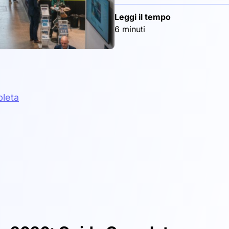
Leggi il tempo
6 minuti
leta