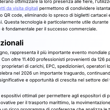
erano ottimizzare la loro presenza alle fiere, l'utilizz
etti da visita digitali
permettono di condividere istan
o QR code, eliminando lo spreco di biglietti cartacei 
. Questa tecnologia è particolarmente utile durante
te è fondamentale per il successo commerciale.
zionali
ugno, rappresenta il più importante evento mondiale 
. Con oltre 11.400 professionisti provenienti da 126 p
proprietari di carichi, EPC, spedizionieri, operatori lo
e celebra nel 2026 un importante traguardo, continuan
significative e opportunità di crescita nel settore del
espositivi ottimali per permettere agli espositori di 
novative per il trasporto marittimo, la movimentazion
che un ricco programma di conferenze che analizza le