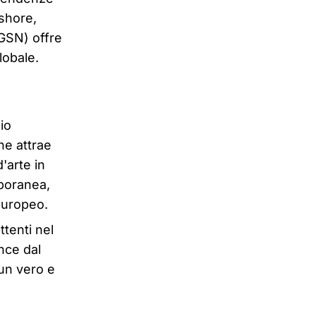
fshore,
BGSN) offre
lobale.
io
ne attrae
'arte in
mporanea,
 europeo.
ttenti nel
nce dal
 un vero e