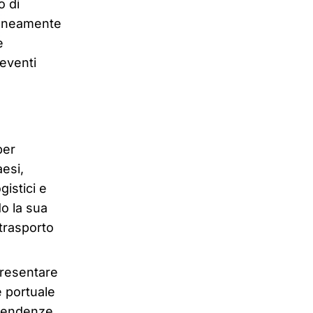
o di
taneamente
e
 eventi
per
aesi,
gistici e
do la sua
 trasporto
presentare
e portuale
 tendenze