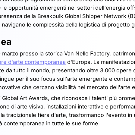
e le opportunità emergenti nei settori dell'energia of
 La presenza della Breakbulk Global Shipper Network (
navigano le complessità della logistica di progetto g
nea
marzo presso la storica Van Nelle Factory, patrimon
iere d'arte contemporanea
d'Europa. La manifestazio
'arte da tutto il mondo, presentando oltre 3.000 opere d
istingue per il suo focus sull'arte emergente e conte
nnovative che cercano visibilità nel mercato dell'arte
 Global Art Awards, che riconosce i talenti più prome
e di arte visiva, installazioni interattive e performa
a tradizionale fiera d'arte, trasformando l'evento in
ità contemporanea in tutte le sue forme.