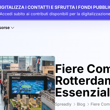
IGITALIZZA I CONTATTI E SFRUTTA I FONDI PUBBLI
Accedi subito ai contributi disponibili per la digitalizzazion
sorse
Fiere Com
Rotterda
Essenzia
Spreadly
Blog
Fiere Com