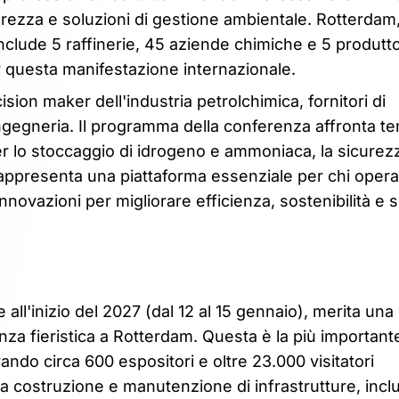
curezza e soluzioni di gestione ambientale. Rotterdam,
clude 5 raffinerie, 45 aziende chimiche e 5 produtto
er questa manifestazione internazionale.
sion maker dell'industria petrolchimica, fornitori di
ingegneria. Il programma della conferenza affronta tem
er lo stoccaggio di idrogeno e ammoniaca, la sicurez
rappresenta una piattaforma essenziale per chi opera
 innovazioni per migliorare efficienza, sostenibilità e 
ll'inizio del 2027 (dal 12 al 15 gennaio), merita un
senza fieristica a Rotterdam. Questa è la più importan
irando circa 600 espositori e oltre 23.000 visitatori
lla costruzione e manutenzione di infrastrutture, inclu