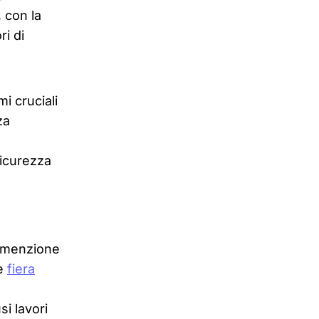
 con la
ri di
i cruciali
za
sicurezza
a menzione
te
fiera
si lavori