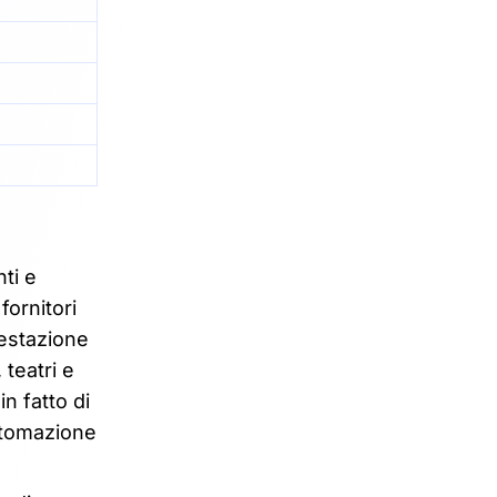
ti e
fornitori
festazione
 teatri e
n fatto di
automazione