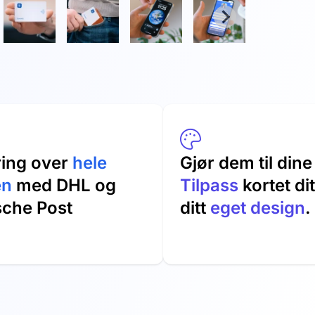
ring over
hele
Gjør dem til din
en
med DHL og
Tilpass
kortet di
sche Post
ditt
eget design
.