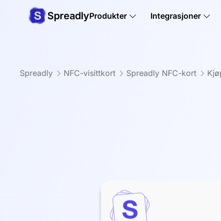
Spreadly
Produkter
Integrasjoner
Spreadly
NFC-visittkort
Spreadly NFC-kort
Kjø