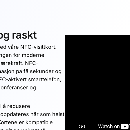
og raskt
d våre NFC-visittkort.
ningen for moderne
 bærekraft. NFC-
rmasjon på få sekunder og
FC-aktivert smarttelefon,
 konferanser og
il å redusere
an oppdateres når som helst
 Kortene er kompatible