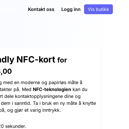
Kontakt oss
Logg inn
Vis butikk
adly NFC-kort
for
8,00
g med en moderne og papirløs måte å
ntakter på. Med
NFC-teknologien
kan du
t dele kontaktopplysningene dine og
dem i sanntid. Ta i bruk en ny måte å knytte
på, og gjør et varig inntrykk.
20 sekunder.