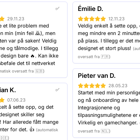
ighet. NFC-kort kan
50 Spreadly NFC cards
Émilie D.
✅
mmebok.
100 Spreadly NFC cards
29.11.23
12.11.23
250 Spreadly NFC card
 et lite problem med 
Veldig enkelt å sette opp, 
500 Spreadly NFC cards
en min (min feil 🙇), men 
meg mindre enn 2 minutter 
1000 Spreadly NFC car
ten var på saken! Veldig 
på plass. I tillegg er det 
 og tålmodige. I tillegg 
designet et stort pluss!
(au
 design bare 🔥. Kan ikke 
oversatt fra 🇫🇷)
befale det til nettverket 
atisk oversatt fra 🇬🇧)
Pieter van D.
28.05.23
ian K.
✅
Startet med min personlige
og nå onboarding av hele 
07.06.23
elt å sette opp, og det 
Integrasjonene og 
signet skiller seg 
tilpasningsmulighetene er 
t! Har allerede fått mange 
Virkelig en gamechanger.
ter for det. 👍
(automatisk
oversatt fra 🇳🇱)
 🇩🇪)