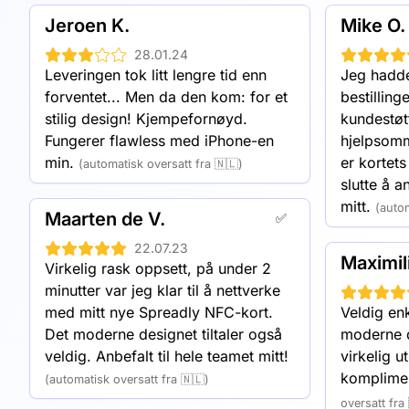
å beskytte det mot smuss og fukt
Jeroen K.
Mike O.
også enkelt oppbevares i en lo
28.01.24
Leveringen tok litt lengre tid enn 
Jeg hadde
forventet... Men da den kom: for et 
bestilling
stilig design! Kjempefornøyd. 
kundestøt
Fungerer flawless med iPhone-en 
hjelpsomme
min.
er kortets
(automatisk oversatt fra 🇳🇱)
slutte å an
mitt.
(autom
Maarten de V.
✅
22.07.23
Maximil
Virkelig rask oppsett, på under 2 
minutter var jeg klar til å nettverke 
med mitt nye Spreadly NFC-kort. 
Veldig enk
Det moderne designet tiltaler også 
moderne de
veldig. Anbefalt til hele teamet mitt!
virkelig u
komplimen
(automatisk oversatt fra 🇳🇱)
oversatt fra