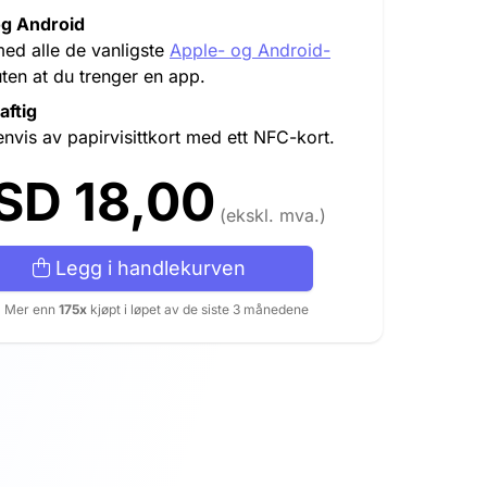
og Android
ed alle de vanligste
Apple- og Android-
ten at du trenger en app.
aftig
senvis av papirvisittkort med ett NFC-kort.
SD 18,00
(ekskl. mva.)
Legg i handlekurven
Mer enn
175x
kjøpt i løpet av de siste 3 månedene