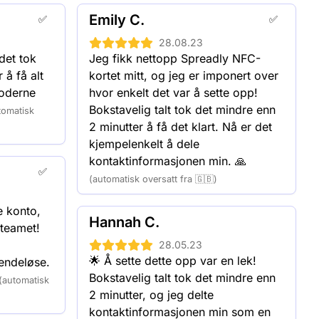
: 56,2% rabatt
Emily C.
✅
✅
: 62,5% rabatt
28.08.23
s: 69,9% rabatt
det tok 
Jeg fikk nettopp Spreadly NFC-
: 73,1% rabatt
å få alt 
kortet mitt, og jeg er imponert over 
ds: 74,4% rabatt
moderne 
hvor enkelt det var å sette opp! 
Bokstavelig talt tok det mindre enn 
tomatisk
2 minutter å få det klart. Nå er det 
kjempelenkelt å dele 
kontaktinformasjonen min. 🙏
✅
(automatisk oversatt fra 🇬🇧)
 konto, 
Hannah C.
teamet! 
28.05.23
🌟 Å sette dette opp var en lek! 
endeløse. 
Bokstavelig talt tok det mindre enn 
(automatisk
2 minutter, og jeg delte 
kontaktinformasjonen min som en 