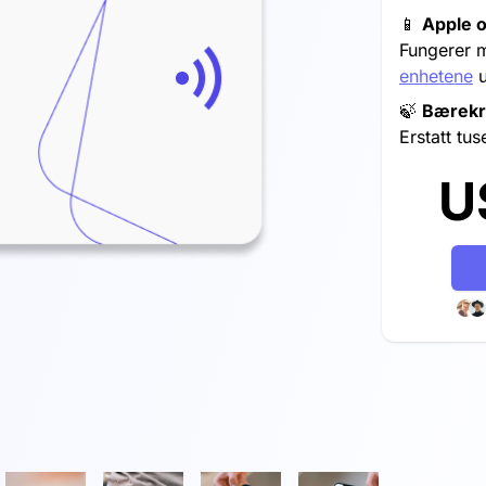
📱
Apple 
Fungerer m
enhetene
u
🍃
Bærekr
Erstatt tu
U