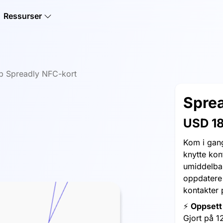
Ressurser
p Spreadly NFC-kort
Spre
USD 1
Kom i gan
knytte ko
umiddelbar
oppdatere 
kontakter 
⚡️
Oppsett
Gjort på 1