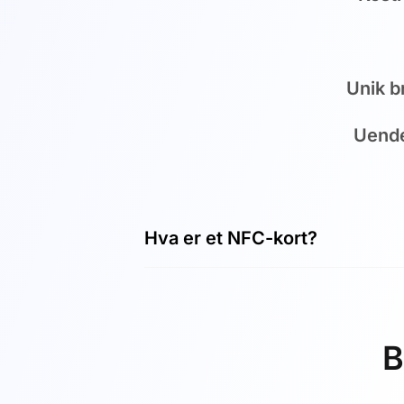
Unik b
Uende
Hva er et NFC-kort?
Et NFC-kort er et kontaktløst chip
overføre data kontaktløst. NFC st
Communication (NFC)-teknologi. V
B
gjør NFC-teknologien det mulig å
avstander på opptil 10 cm. Brikken