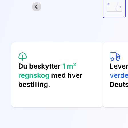
Du beskytter
1 m²
Leve
regnskog
med hver
verd
bestilling.
Deut