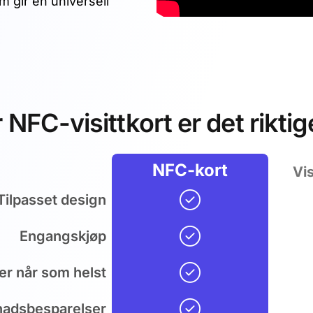
 gir en universell
 NFC-visittkort er det riktig
NFC-kort
Vis
Tilpasset design
Engangskjøp
r når som helst
nadsbesparelser