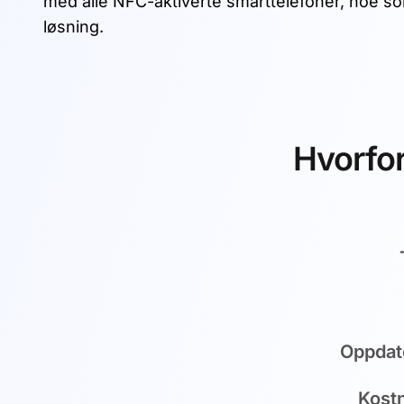
med alle NFC-aktiverte smarttelefoner, noe som
løsning.
Hvorfor
Oppdate
Kost