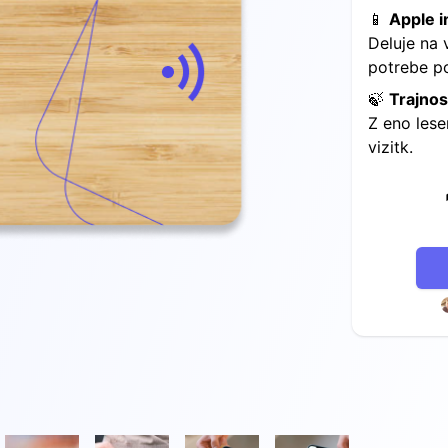
📱
Apple i
Deluje na 
potrebe po 
🍃
Trajno
Z eno lese
vizitk.