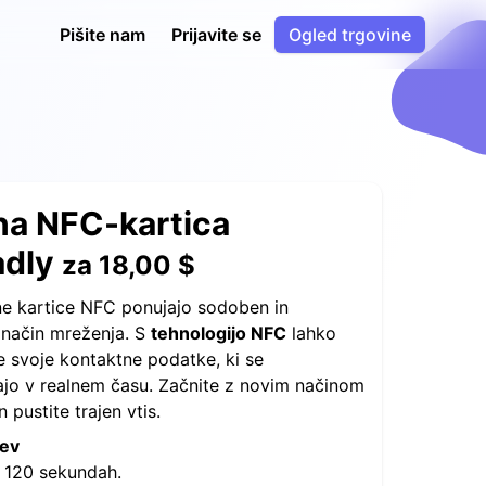
Pišite nam
Prijavite se
Ogled trgovine
na NFC-kartica
adly
za
18,00 $
ne kartice NFC ponujajo sodoben in
 način mreženja. S
tehnologijo NFC
lahko
te svoje kontaktne podatke, ki se
jo v realnem času. Začnite z novim načinom
 pustite trajen vtis.
tev
 120 sekundah.