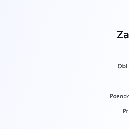
Za
Obl
Posodo
Pr