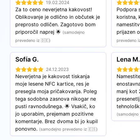
19.02.2024
denarnici.
Za to ceno neverjetna kakovost! 
Podpora st
Oblikovanje je odlično in občutek je 
koristna, 
preprosto odličen. Zagotovo bom 
namestitvi
priporočil naprej 🌟
prijazen 
(samodejno
prevedeno iz 🇩🇪)
prevedeno i
Sofía G.
Lena M.
24.12.2023
Neverjetna je kakovost tiskanja 
Namestitev
moje lesene NFC kartice, res je 
enostavna,
presegla moja pričakovanja. Poleg 
manj kot 
tega sodobna zasnova nikogar ne 
presenetlj
pusti ravnodušnega. 🌟 Vsakič, ko 
tehnološk
jo uporabim, prejemam pozitivne 
(samodejno 
komentarje. Brez dvoma bi jo kupil 
ponovno.
(samodejno prevedeno iz 🇪🇸)