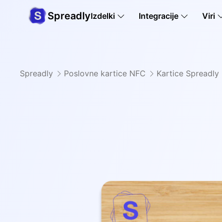
Spreadly
Izdelki
Integracije
Viri
Spreadly
Poslovne kartice NFC
Kartice Spreadly