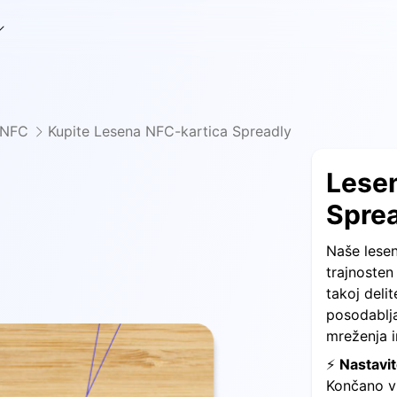
 NFC
Kupite Lesena NFC-kartica Spreadly
Lese
Spre
Naše lese
trajnosten
takoj deli
posodablja
mreženja in
⚡️
Nastavi
Končano v