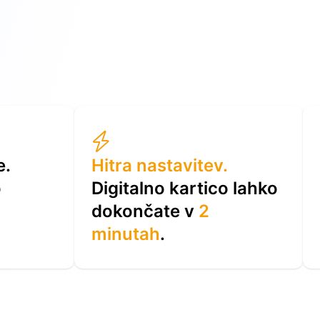
e.
Hitra nastavitev.
o
Digitalno kartico lahko
m
dokončate v
2
minutah
.