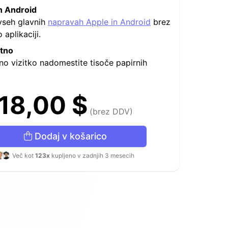
n Android
vseh glavnih
napravah Apple in Android
brez
aplikaciji.
stno
no vizitko nadomestite tisoče papirnih
18,00 $
(brez DDV)
Dodaj v košarico
Več kot
123x
kupljeno v zadnjih 3 mesecih