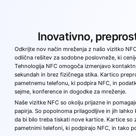
Inovativno, preprost
Odkrijte nov način mreženja z našo vizitko NFC
odlična rešitev za sodobne poslovneže, ki cenijo
Tehnologija NFC omogoča izmenjavo kontaktni
sekundah in brez fizičnega stika. Kartico prepro
pametnemu telefonu, ki podpira NFC, in podatki
sejme, konference in dogodke za mreženje.
Naše vizitke NFC so okolju prijazne in pomaga
papirja. So popolnoma prilagodljive in jih lahko
da bi bilo treba tiskati nove kartice. Kartice so 
pametnimi telefoni, ki podpirajo NFC, in tako po