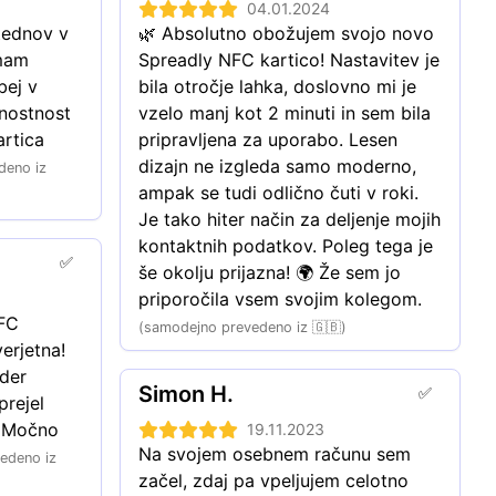
04.01.2024
FC cards: 62,5% popust
tednov v 
🌿 Absolutno obožujem svojo novo 
FC cards: 69,9% popust
mam 
Spreadly NFC kartico! Nastavitev je 
FC cards: 73,1% popust
ej v 
bila otročje lahka, doslovno mi je 
nostnost 
vzelo manj kot 2 minuti in sem bila 
NFC cards: 74,4% popust
rtica 
pripravljena za uporabo. Lesen 
dizajn ne izgleda samo moderno, 
deno iz
ampak se tudi odlično čuti v roki. 
Je tako hiter način za deljenje mojih 
kontaktnih podatkov. Poleg tega je 
✅
še okolju prijazna! 🌍 Že sem jo 
priporočila vsem svojim kolegom.
FC 
(samodejno prevedeno iz 🇬🇧)
erjetna! 
der 
Simon H.
✅
rejel 
 Močno 
19.11.2023
Na svojem osebnem računu sem 
edeno iz
začel, zdaj pa vpeljujem celotno 