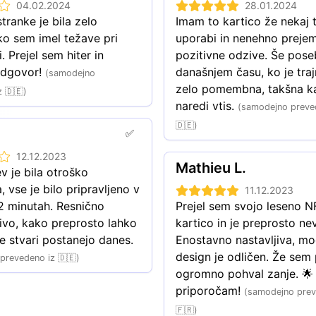
04.02.2024
28.01.2024
100 Spreadly Wooden N
ranke je bila zelo 
Imam to kartico že nekaj 
250 Spreadly Wooden N
ko sem imel težave pri 
uporabi in nenehno preje
500 Spreadly Wooden N
. Prejel sem hiter in 
pozitivne odzive. Še poseb
odgovor!
današnjem času, ko je traj
1000 Spreadly Wooden 
(samodejno
zelo pomembna, takšna ka
z 🇩🇪)
naredi vtis.
(samodejno preve
🇩🇪)
✅
12.12.2023
Mathieu L.
 je bila otroško 
 vse je bilo pripravljeno v 
11.12.2023
2 minutah. Resnično 
Prejel sem svojo leseno N
ivo, kako preprosto lahko 
kartico in je preprosto nev
e stvari postanejo danes.
Enostavno nastavljiva, mo
design je odličen. Že sem p
prevedeno iz 🇩🇪)
ogromno pohval zanje. 🌟
priporočam!
(samodejno prev
🇫🇷)