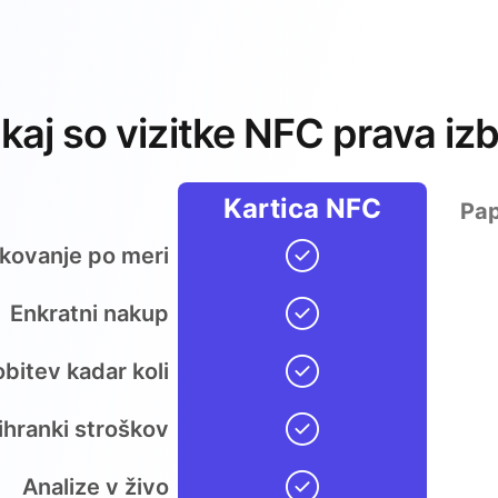
kaj so vizitke NFC prava izb
Kartica NFC
Pap
ikovanje po meri
Enkratni nakup
bitev kadar koli
ihranki stroškov
Analize v živo