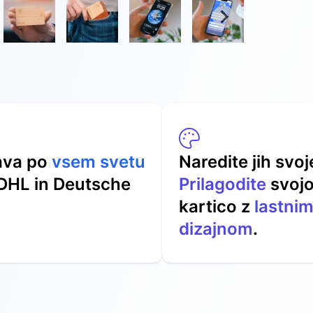
ava po
vsem svetu
Naredite jih svoj
DHL in Deutsche
Prilagodite
svoj
kartico z
lastni
dizajnom
.