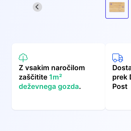
Z vsakim naročilom
Dost
zaščitite
1m²
prek 
deževnega gozda
.
Post