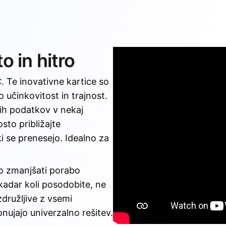
o in hitro
. Te inovativne kartice so
 učinkovitost in trajnost.
h podatkov v nekaj
sto približajte
 se prenesejo. Idealno za
jo zmanjšati porabo
 kadar koli posodobite, ne
združljive z vsemi
nujajo univerzalno rešitev.