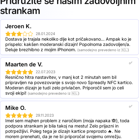
Pridružite se našim zadovoljnim
shraniti tudi v denarnici.
10 Spreadly NFC cards: 41,5% popust
strankam
20 Spreadly NFC cards: 50,4% popust
50 Spreadly NFC cards: 56,2% popust
100 Spreadly NFC cards: 62,5% popust
Jeroen K.
250 Spreadly NFC cards: 69,9% popust
500 Spreadly NFC cards: 73,1% popust
28.01.2024
Dostava je trajala nekoliko dlje kot pričakovano... Ampak ko je 
1000 Spreadly NFC cards: 74,4% popust
prispelo: kakšen moderanski dizajn! Popolnoma zadovoljen/a. 
Deluje brezhibno z mojim iPhonom.
(samodejno prevedeno iz 🇳🇱)
✅
Maarten de V.
22.07.2023
Resnično hitra nastavitev, v manj kot 2 minutah sem bil 
pripravljen na povezovanje s svojo novo Spreadly NFC kartico. 
Moderan dizajn je tudi zelo privlačen. Priporočil sem jo celi 
svoji ekipi!
(samodejno prevedeno iz 🇳🇱)
✅
Mike O.
29.11.2023
Imel sem majhen problem z naročilom (moja napaka 🙈), toda 
podpora strankam je bila takoj na mestu! Zelo prijazni in 
potrpežljivi. Poleg tega je dizajn kartice preprosto 🔥. Ne 
morem prenehati, da je ne bi priporočal svojemu omrežju.