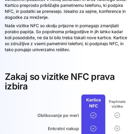
Kartico preprosto približajte pametnemu telefonu, ki podpira
NFC, in podatki se prenesejo. Idealno za sejme, konference in
dogodke za mreženje.
Naše vizitke NFC so okolju prijazne in pomagajo zmanjšati
porabo papirja. So popolnoma prilagodljive in jih lahko kadar
koli posodobite, ne da bi bilo treba tiskati nove kartice. Kartice
so združljive z vsemi pametnimi telefoni, ki podpirajo NFC, in
tako ponujajo univerzalno rešitev.
Zakaj so vizitke NFC prava
izbira
Kartica
Papirnate
NFC
vizitke
Oblikovanje po meri
Enkratni nakup