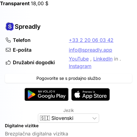
Transparent
18,00 $
Spreadly
Telefon
+33 2 20 06 03 42
E-pošta
info@spreadly.app
YouTube
,
LinkedIn
in .
Družabni dogodki
Instagram
Pogovorite se s prodajno službo
Jezik
🇸🇮 Slovenski
Digitalne vizitke
Brezplačna digitalna vizitka