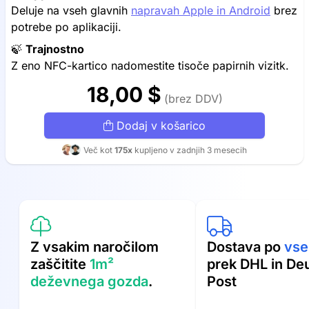
Deluje na vseh glavnih
napravah Apple in Android
brez
potrebe po aplikaciji.
🍃
Trajnostno
Z eno NFC-kartico nadomestite tisoče papirnih vizitk.
18,00 $
(brez DDV)
Dodaj v košarico
Več kot
175x
kupljeno v zadnjih 3 mesecih
Z vsakim naročilom
Dostava po
vse
zaščitite
1m²
prek DHL in De
deževnega gozda
.
Post