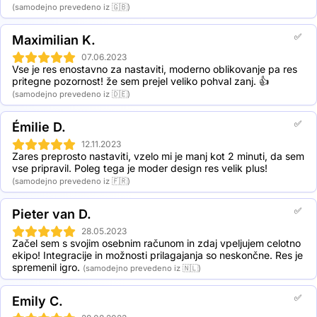
(samodejno prevedeno iz 🇬🇧)
✅
Maximilian K.
07.06.2023
Vse je res enostavno za nastaviti, moderno oblikovanje pa res 
pritegne pozornost! že sem prejel veliko pohval zanj. 👍
(samodejno prevedeno iz 🇩🇪)
✅
Émilie D.
12.11.2023
Zares preprosto nastaviti, vzelo mi je manj kot 2 minuti, da sem 
vse pripravil. Poleg tega je moder design res velik plus!
(samodejno prevedeno iz 🇫🇷)
✅
Pieter van D.
28.05.2023
Začel sem s svojim osebnim računom in zdaj vpeljujem celotno 
ekipo! Integracije in možnosti prilagajanja so neskončne. Res je 
spremenil igro.
(samodejno prevedeno iz 🇳🇱)
✅
Emily C.