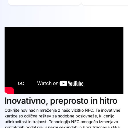
Inovativno, preprosto in hitro
Odkrijte nov način mreženja z našo vizitko NFC. Te inovativne
kartice so odlična rešitev za sodobne poslovneže, ki cenijo
učinkovitost in trajnost. Tehnologija NFC omogoča izmenjavo
kontaktnih podatkov v nekaj sekundah in brez fizičnega stika.