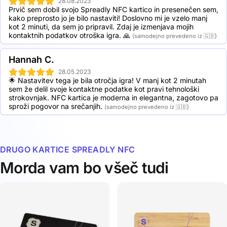
28.08.2023
Prvič sem dobil svojo Spreadly NFC kartico in presenečen sem, 
kako preprosto jo je bilo nastaviti! Doslovno mi je vzelo manj 
kot 2 minuti, da sem jo pripravil. Zdaj je izmenjava mojih 
kontaktnih podatkov otroška igra. 🙏
(samodejno prevedeno iz 🇬🇧)
Hannah C.
28.05.2023
🌟 Nastavitev tega je bila otročja igra! V manj kot 2 minutah 
sem že delil svoje kontaktne podatke kot pravi tehnološki 
strokovnjak. NFC kartica je moderna in elegantna, zagotovo pa 
sproži pogovor na srečanjih.
(samodejno prevedeno iz 🇬🇧)
DRUGO KARTICE SPREADLY NFC
Morda vam bo všeč tudi