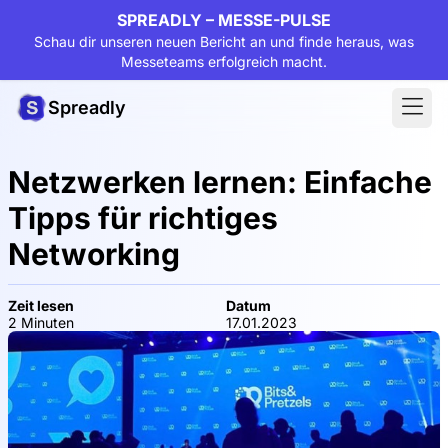
SPREADLY – MESSE-PULSE
Schau dir unseren neuen Bericht an und finde heraus, was
Messeteams erfolgreich macht.
Spreadly
Netzwerken lernen: Einfache
Tipps für richtiges
Networking
Zeit lesen
Datum
2 Minuten
17.01.2023