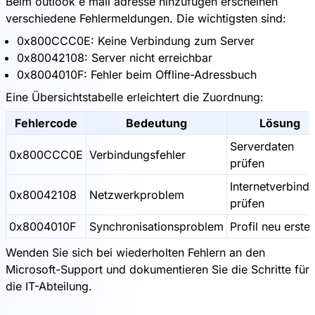
Beim outlook e mail adresse hinzufügen erscheinen
verschiedene Fehlermeldungen. Die wichtigsten sind:
0x800CCC0E: Keine Verbindung zum Server
0x80042108: Server nicht erreichbar
0x8004010F: Fehler beim Offline-Adressbuch
Eine Übersichtstabelle erleichtert die Zuordnung:
Fehlercode
Bedeutung
Lösung
Serverdaten
0x800CCC0E
Verbindungsfehler
prüfen
Internetverbind
0x80042108
Netzwerkproblem
prüfen
0x8004010F
Synchronisationsproblem
Profil neu erstel
Wenden Sie sich bei wiederholten Fehlern an den
Microsoft-Support und dokumentieren Sie die Schritte für
die IT-Abteilung.