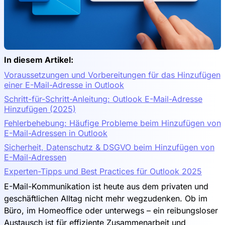
In diesem Artikel:
Voraussetzungen und Vorbereitungen für das Hinzufügen
einer E-Mail-Adresse in Outlook
Schritt-für-Schritt-Anleitung: Outlook E-Mail-Adresse
Hinzufügen (2025)
Fehlerbehebung: Häufige Probleme beim Hinzufügen von
E-Mail-Adressen in Outlook
Sicherheit, Datenschutz & DSGVO beim Hinzufügen von
E-Mail-Adressen
Experten-Tipps und Best Practices für Outlook 2025
E-Mail-Kommunikation ist heute aus dem privaten und
geschäftlichen Alltag nicht mehr wegzudenken. Ob im
Büro, im Homeoffice oder unterwegs – ein reibungsloser
Austausch ist für effiziente Zusammenarbeit und