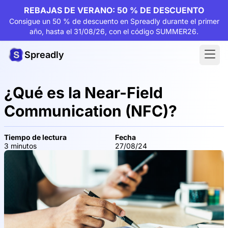
REBAJAS DE VERANO: 50 % DE DESCUENTO
Consigue un 50 % de descuento en Spreadly durante el primer
año, hasta el 31/08/26, con el código SUMMER26.
Spreadly
¿Qué es la Near-Field
Communication (NFC)?
Tiempo de lectura
Fecha
3 minutos
27/08/24