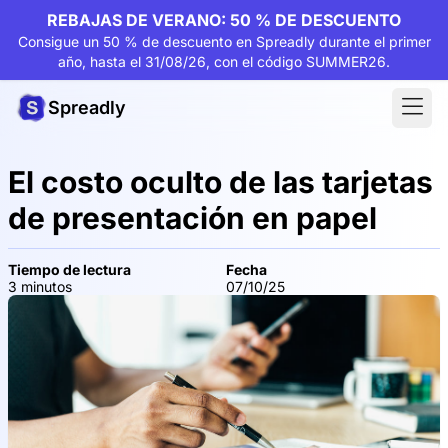
REBAJAS DE VERANO: 50 % DE DESCUENTO
Consigue un 50 % de descuento en Spreadly durante el primer
año, hasta el 31/08/26, con el código SUMMER26.
Spreadly
El costo oculto de las tarjetas
de presentación en papel
Tiempo de lectura
Fecha
3 minutos
07/10/25