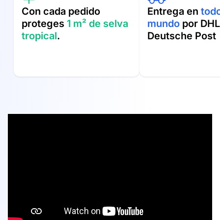
Con cada pedido
Entrega en
todo
proteges
1 m² de selva
mundo
por DHL
tropical
.
Deutsche Post