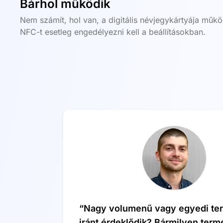
Bárhol működik
Nem számít, hol van, a digitális névjegykártyája mű
NFC-t esetleg engedélyezni kell a beállításokban.
“Nagy volumenű vagy egyedi te
iránt érdeklődik? Bármilyen term