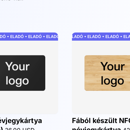
• ELADÓ • ELADÓ
 • ELADÓ • ELADÓ • ELADÓ • ELADÓ • ELADÓ • ELADÓ • ELADÓ
ELADÓ • ELADÓ • ELADÓ • ELADÓ • ELAD
vjegykártya
Fából készült NF
e)
névjegykártya