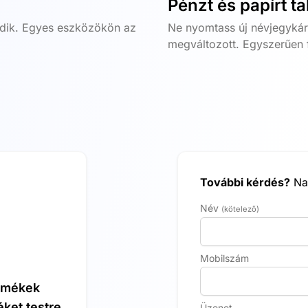
Pénzt és papírt t
ködik. Egyes eszközökön az
Ne nyomtass új névjegykár
megváltozott. Egyszerűen f
További kérdés?
Nag
Név
(kötelező)
Mobilszám
rmékek
éket testre
Üzenet