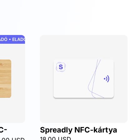
Ó • ELADÓ • ELADÓ • ELADÓ • ELADÓ • ELADÓ
C-
Spreadly NFC-kártya
18,00 USD