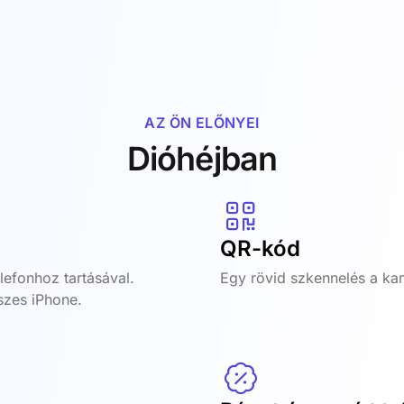
AZ ÖN ELŐNYEI
Dióhéjban
QR-kód
lefonhoz tartásával.
Egy rövid szkennelés a ka
szes iPhone.