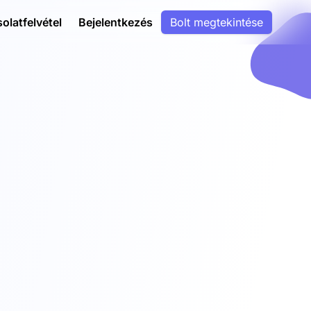
olatfelvétel
Bejelentkezés
Bolt megtekintése