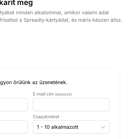
akarít meg
tyákat minden alkalommal, amikor valami adat
rissítsd a Spreadly-kártyádat, és máris készen állsz.
yon örülünk az üzenetének.
E-mail cím
(kötelező)
Csapatméret
1 - 10 alkalmazott