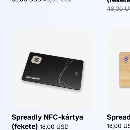
48,00 
Spreadly NFC-kártya
Spread
(fekete)
18,00 U
18,00 USD