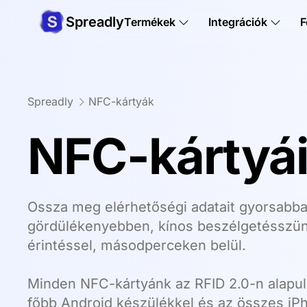
Spreadly
Termékek
Integrációk
F
Spreadly
NFC-kártyák
NFC-kártyá
Ossza meg elérhetőségi adatait gyorsabban
gördülékenyebben, kínos beszélgetésszüne
érintéssel, másodperceken belül.
Minden NFC-kártyánk az RFID 2.0-n alapul,
főbb Android készülékkel és az összes iP