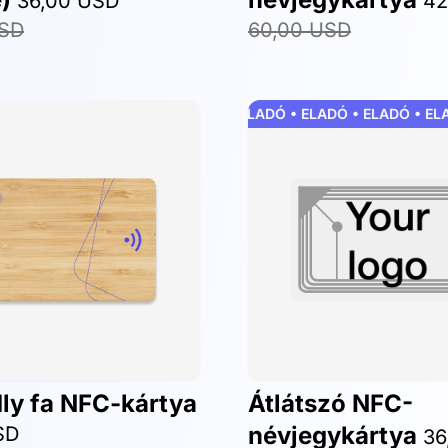
36,00 USD
42
USD
60,00 USD
ELADÓ • ELADÓ • ELADÓ • ELADÓ • ELAD
ly fa NFC-kártya
Átlátszó NFC-
névjegykártya
SD
36