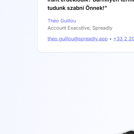
tudunk szabni Önnek!”
Théo Guillou
Account Executive, Spreadly
theo.guillou@spreadly.app
•
+33 2 20