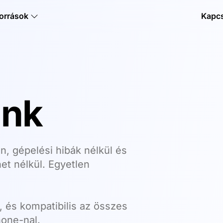
orrások
Kapcs
ink
, gépelési hibák nélkül és
t nélkül. Egyetlen
 és kompatibilis az összes
hone-nal.