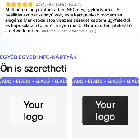
2024. FebFebFebFeb Sun.
Múlt héten megkaptam a fém NFC névjegykártyámat. A 
beállítás szuper könnyű volt, és a kártya olyan modern és 
elegáns! Már csodálatos visszajelzéseket kaptam ügyfelektől 
és kapcsolataimtól arról, milyen menő. Határozottan játékváltó 
a networkingben!
(automatikusan lefordítva a 🇬🇧)
EGYÉB EGYEDI NFC-KÁRTYÁK
Ön is szeretheti
LADÓ • ELADÓ • ELADÓ • ELADÓ • ELADÓ • ELADÓ • ELADÓ • EL
ELADÓ • ELADÓ • ELADÓ • ELADÓ • ELADÓ