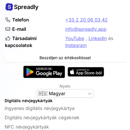
Spreadly
Telefon
+33 2 20 06 03 42
E-mail
info@spreadly.app
Társadalmi
YouTube
,
LinkedIn
és
kapcsolatok
Instagram
Beszéljen az értékesítéssel
Nyelv
🇭🇺 Magyar
Digitális névjegykártyák
Ingyenes digitális névjegykártya
Digitális névjegykártyák cégeknek
NFC névjegykártyák