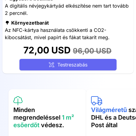
A digitális névjegykártyád elkészítése nem tart tovább
2 percnél.
🌳
Környezetbarát
Az NFC-kártya használata csökkenti a CO2-
kibocsátást, mivel papírt és fákat takarít meg.
72,00 USD
96,00 USD
Testreszabás
Minden
Világméretű
szá
megrendeléssel
1 m²
DHL és a Deut
esőerdőt
védesz.
Post által