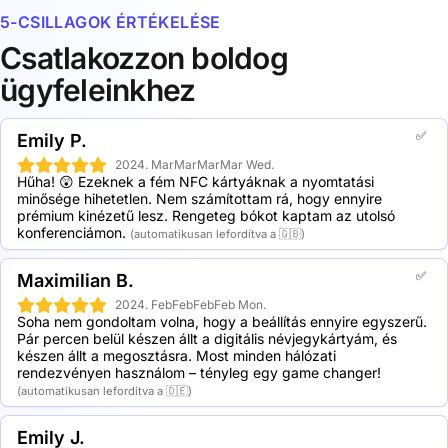
távolságon keresztül. A chipet a kártyába ágyazzák,
mellékelt kedvezményeket:
5-CSILLAGOK ÉRTÉKELÉSE
hogy megvédjék azt a szennyeződéstől és a
nedvességtől. Az NFC-kártyák kényelmesen tárolhatók a
2 Metal NFC business cards: 19,5% kedvezmény
Csatlakozzon boldog
pénztárcában is.
5 Metal NFC business cards: 30,5% kedvezmény
ügyfeleinkhez
10 Metal NFC business cards: 41,5% kedvezmény
20 Metal NFC business cards: 50,4% kedvezmény
50 Metal NFC business cards: 56,2% kedvezmény
✅
Emily P.
100 Metal NFC business cards: 62,5% kedvezmény
250 Metal NFC business cards: 69,9% kedvezmény
2024. MarMarMarMar Wed.
Hűha! 😲 Ezeknek a fém NFC kártyáknak a nyomtatási 
500 Metal NFC business cards: 73,1% kedvezmény
minősége hihetetlen. Nem számítottam rá, hogy ennyire 
1000 Metal NFC business cards: 74,4% kedvezmény
prémium kinézetű lesz. Rengeteg bókot kaptam az utolsó 
konferenciámon.
(automatikusan lefordítva a 🇬🇧)
✅
Maximilian B.
2024. FebFebFebFeb Mon.
Soha nem gondoltam volna, hogy a beállítás ennyire egyszerű. 
Pár percen belül készen állt a digitális névjegykártyám, és 
készen állt a megosztásra. Most minden hálózati 
rendezvényen használom – tényleg egy game changer!
(automatikusan lefordítva a 🇩🇪)
Emily J.