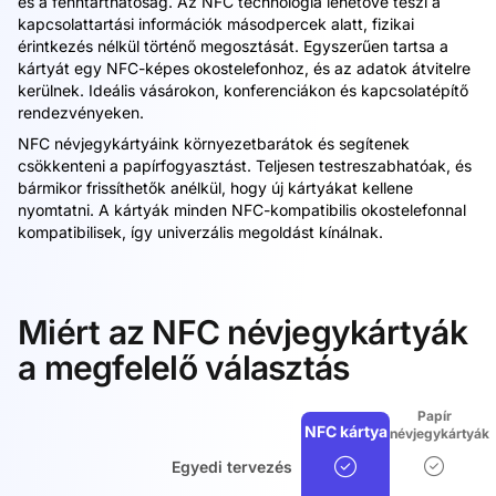
és a fenntarthatóság. Az NFC technológia lehetővé teszi a
kapcsolattartási információk másodpercek alatt, fizikai
érintkezés nélkül történő megosztását. Egyszerűen tartsa a
kártyát egy NFC-képes okostelefonhoz, és az adatok átvitelre
kerülnek. Ideális vásárokon, konferenciákon és kapcsolatépítő
rendezvényeken.
NFC névjegykártyáink környezetbarátok és segítenek
csökkenteni a papírfogyasztást. Teljesen testreszabhatóak, és
bármikor frissíthetők anélkül, hogy új kártyákat kellene
nyomtatni. A kártyák minden NFC-kompatibilis okostelefonnal
kompatibilisek, így univerzális megoldást kínálnak.
Miért az NFC névjegykártyák
a megfelelő választás
Papír
NFC kártya
névjegykártyák
Egyedi tervezés