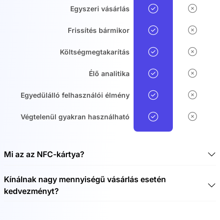
Egyszeri vásárlás
Frissítés bármikor
Költségmegtakarítás
Élő analitika
Egyedülálló felhasználói élmény
Végtelenül gyakran használható
Mi az az NFC-kártya?
Az NFC-kártya egy érintésmentes chipkártya, amely
Kínálnak nagy mennyiségű vásárlás esetén
érintésmentes adatátvitelre használható. Az NFC a Near
kedvezményt?
Field Communication (NFC) technológia rövidítése. Az
NFC technológia rádióhullámok segítségével lehetővé
Igen, nagy mennyiségű megrendelések esetén
teszi az adatátvitelt rövid, legfeljebb 10 cm-es
kedvezményeket biztosítunk. Kérjük, tekintse meg a