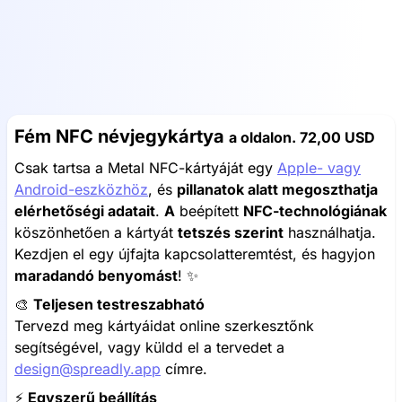
Fém NFC névjegykártya
a oldalon.
72,00 USD
Csak tartsa a Metal NFC-kártyáját egy
Apple- vagy
Android-eszközhöz
, és
pillanatok alatt megoszthatja
elérhetőségi adatait
.
A
beépített
NFC-technológiának
köszönhetően a kártyát
tetszés szerint
használhatja.
Kezdjen el egy újfajta kapcsolatteremtést, és hagyjon
maradandó benyomást
! ✨
🎨
Teljesen testreszabható
Tervezd meg kártyáidat online szerkesztőnk
segítségével, vagy küldd el a tervedet a
design@spreadly.app
címre.
⚡️
Egyszerű beállítás