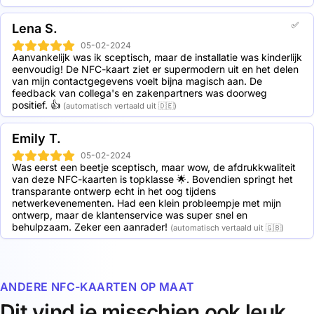
✅
Lena S.
05-02-2024
Aanvankelijk was ik sceptisch, maar de installatie was kinderlijk 
eenvoudig! De NFC-kaart ziet er supermodern uit en het delen 
van mijn contactgegevens voelt bijna magisch aan. De 
feedback van collega's en zakenpartners was doorweg 
positief. 👍
(automatisch vertaald uit 🇩🇪)
Emily T.
05-02-2024
Was eerst een beetje sceptisch, maar wow, de afdrukkwaliteit 
van deze NFC-kaarten is topklasse 🌟. Bovendien springt het 
transparante ontwerp echt in het oog tijdens 
netwerkevenementen. Had een klein probleempje met mijn 
ontwerp, maar de klantenservice was super snel en 
behulpzaam. Zeker een aanrader!
(automatisch vertaald uit 🇬🇧)
ANDERE NFC-KAARTEN OP MAAT
Dit vind je misschien ook leuk