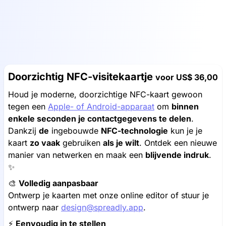
Doorzichtig NFC-visitekaartje
voor
US$ 36,00
Houd je moderne, doorzichtige NFC-kaart gewoon
tegen een
Apple- of Android-apparaat
om
binnen
enkele seconden je contactgegevens te delen
.
Dankzij
de
ingebouwde
NFC-technologie
kun je je
kaart
zo vaak
gebruiken
als je wilt
. Ontdek een nieuwe
manier van netwerken en maak een
blijvende indruk
.
✨
🎨
Volledig aanpasbaar
Ontwerp je kaarten met onze online editor of stuur je
ontwerp naar
design@spreadly.app
.
⚡️
Eenvoudig in te stellen