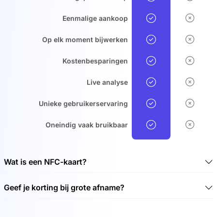
Eenmalige aankoop
Op elk moment bijwerken
Kostenbesparingen
Live analyse
Unieke gebruikerservaring
Oneindig vaak bruikbaar
Wat is een NFC-kaart?
Een NFC-kaart is een contactloze chipkaart waarmee
Geef je korting bij grote afname?
gegevens contactloos kunnen worden overgedragen.
NFC staat voor Near Field Communication (NFC)
Ja, we geven kortingen bij grote afname. Bekijk onze
technologie. Met behulp van radiogolven maakt NFC-
bijgevoegde kortingen: