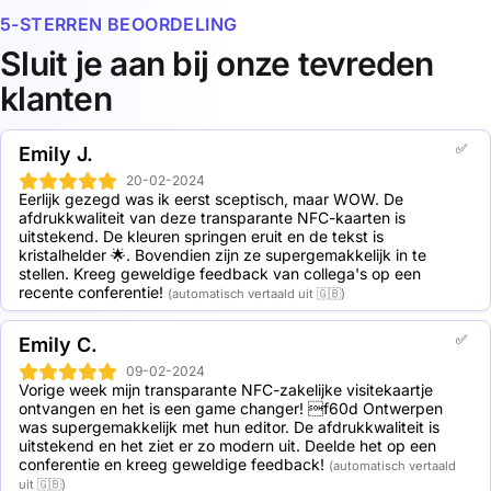
technologie gegevensoverdracht mogelijk over korte
5-STERREN BEOORDELING
afstanden tot 10 cm. De chip is ingebed in de kaart om
2 Transparent NFC business cards: 19,5% korting
deze te beschermen tegen vuil en vocht. NFC-kaarten
5 Transparent NFC business cards: 30,5% korting
Sluit je aan bij onze tevreden
kunnen ook handig in een portemonnee worden
10 Transparent NFC business cards: 41,5% korting
klanten
bewaard.
20 Transparent NFC business cards: 50,4% korting
50 Transparent NFC business cards: 56,2% korting
100 Transparent NFC business cards: 62,5% korting
✅
Emily J.
250 Transparent NFC business cards: 69,9% korting
500 Transparent NFC business cards: 73,1% korting
20-02-2024
Eerlijk gezegd was ik eerst sceptisch, maar WOW. De 
1000 Transparent NFC business cards: 74,4% korting
afdrukkwaliteit van deze transparante NFC-kaarten is 
uitstekend. De kleuren springen eruit en de tekst is 
kristalhelder 🌟. Bovendien zijn ze supergemakkelijk in te 
stellen. Kreeg geweldige feedback van collega's op een 
recente conferentie!
(automatisch vertaald uit 🇬🇧)
✅
Emily C.
09-02-2024
Vorige week mijn transparante NFC-zakelijke visitekaartje 
ontvangen en het is een game changer! f60d Ontwerpen 
was supergemakkelijk met hun editor. De afdrukkwaliteit is 
uitstekend en het ziet er zo modern uit. Deelde het op een 
conferentie en kreeg geweldige feedback!
(automatisch vertaald
uit 🇬🇧)