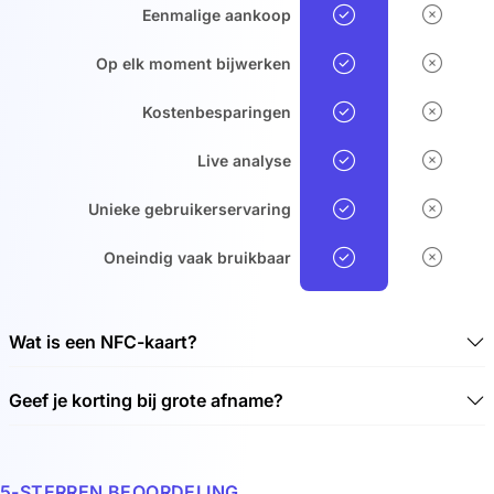
Eenmalige aankoop
Op elk moment bijwerken
Kostenbesparingen
Live analyse
Unieke gebruikerservaring
Oneindig vaak bruikbaar
Wat is een NFC-kaart?
Een NFC-kaart is een contactloze chipkaart waarmee
Geef je korting bij grote afname?
gegevens contactloos kunnen worden overgedragen.
NFC staat voor Near Field Communication (NFC)
Ja, we geven kortingen bij grote afname. Bekijk onze
technologie. Met behulp van radiogolven maakt NFC-
bijgevoegde kortingen:
technologie gegevensoverdracht mogelijk over korte
5-STERREN BEOORDELING