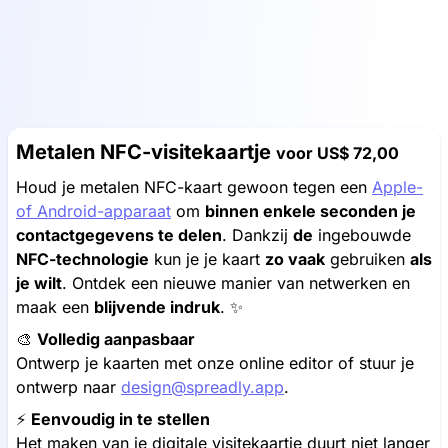
Metalen NFC-visitekaartje
voor
US$ 72,00
Houd je metalen NFC-kaart gewoon tegen een
Apple-
of Android-apparaat
om
binnen enkele seconden je
contactgegevens te delen
. Dankzij
de
ingebouwde
NFC-technologie
kun je je kaart
zo vaak
gebruiken
als
je wilt
. Ontdek een nieuwe manier van netwerken en
maak een
blijvende indruk
. ✨
🎨
Volledig aanpasbaar
Ontwerp je kaarten met onze online editor of stuur je
ontwerp naar
design@spreadly.app
.
⚡️
Eenvoudig in te stellen
Het maken van je digitale visitekaartje duurt niet langer