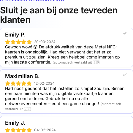
afstanden tot 10 cm. De chip is ingebed in de kaart om
2 Metal NFC business cards: 19,5% korting
deze te beschermen tegen vuil en vocht. NFC-kaarten
5 Metal NFC business cards: 30,5% korting
Sluit je aan bij onze tevreden
kunnen ook handig in een portemonnee worden
10 Metal NFC business cards: 41,5% korting
klanten
bewaard.
20 Metal NFC business cards: 50,4% korting
50 Metal NFC business cards: 56,2% korting
100 Metal NFC business cards: 62,5% korting
✅
Emily P.
250 Metal NFC business cards: 69,9% korting
500 Metal NFC business cards: 73,1% korting
20-03-2024
Gewoon wow! 😲 De afdrukkwaliteit van deze Metal NFC-
1000 Metal NFC business cards: 74,4% korting
kaarten is ongelooflijk. Had niet verwacht dat het er zo 
premium uit zou zien. Kreeg een heleboel complimenten op 
mijn laatste conferentie.
(automatisch vertaald uit 🇬🇧)
✅
Maximilian B.
12-02-2024
Had nooit gedacht dat het instellen zo simpel zou zijn. Binnen 
een paar minuten was mijn digitale visitekaartje klaar en 
gereed om te delen. Gebruik het nu op alle 
netwerkevenementen – echt een game changer!
(automatisch
vertaald uit 🇩🇪)
Emily J.
04-02-2024