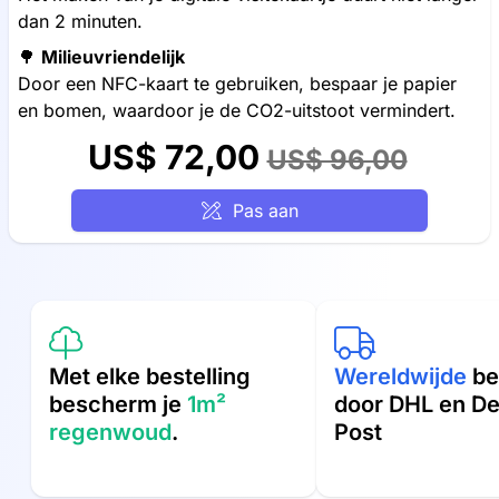
dan 2 minuten.
🌳
Milieuvriendelijk
Door een NFC-kaart te gebruiken, bespaar je papier
en bomen, waardoor je de CO2-uitstoot vermindert.
US$ 72,00
US$ 96,00
Pas aan
Met elke bestelling
Wereldwijde
be
bescherm je
1m²
door DHL en D
regenwoud
.
Post