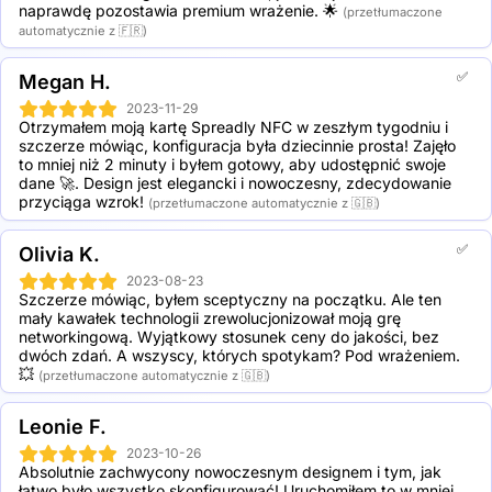
naprawdę pozostawia premium wrażenie. 🌟
(przetłumaczone
automatycznie z 🇫🇷)
✅
Megan H.
2023-11-29
Otrzymałem moją kartę Spreadly NFC w zeszłym tygodniu i 
szczerze mówiąc, konfiguracja była dziecinnie prosta! Zajęło 
to mniej niż 2 minuty i byłem gotowy, aby udostępnić swoje 
dane 🚀. Design jest elegancki i nowoczesny, zdecydowanie 
przyciąga wzrok!
(przetłumaczone automatycznie z 🇬🇧)
✅
Olivia K.
2023-08-23
Szczerze mówiąc, byłem sceptyczny na początku. Ale ten 
mały kawałek technologii zrewolucjonizował moją grę 
networkingową. Wyjątkowy stosunek ceny do jakości, bez 
dwóch zdań. A wszyscy, których spotykam? Pod wrażeniem. 
💥
(przetłumaczone automatycznie z 🇬🇧)
Leonie F.
2023-10-26
Absolutnie zachwycony nowoczesnym designem i tym, jak 
łatwo było wszystko skonfigurować! Uruchomiłem to w mniej 