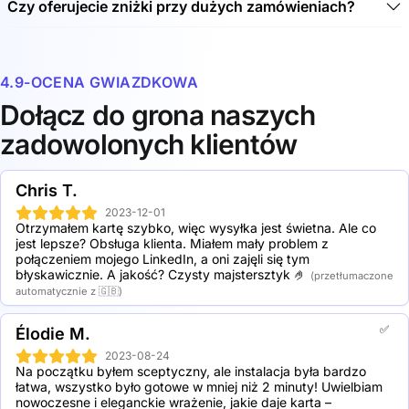
Czy oferujecie zniżki przy dużych zamówieniach?
być używana do bezstykowego przesyłania danych.
NFC oznacza technologię Near Field Communication
Tak, oferujemy zniżki przy dużych zamówieniach.
(NFC). Za pomocą fal radiowych technologia NFC
Sprawdź nasze zniżki w załączniku:
umożliwia transmisję danych na krótkie odległości do 10
4.9-OCENA GWIAZDKOWA
cm. Chip jest wbudowany w kartę, aby chronić ją przed
2 Spreadly NFC card (black): 19,5% zniżki
brudem i wilgocią. Karty NFC można również wygodnie
5 Spreadly NFC card (black): 30,5% zniżki
Dołącz do grona naszych
przechowywać w portfelu.
10 Spreadly NFC card (black): 41,5% zniżki
zadowolonych klientów
20 Spreadly NFC card (black): 50,4% zniżki
50 Spreadly NFC card (black): 56,2% zniżki
100 Spreadly NFC card (black): 62,5% zniżki
Chris T.
250 Spreadly NFC card (black): 69,9% zniżki
500 Spreadly NFC card (black): 73,1% zniżki
2023-12-01
Otrzymałem kartę szybko, więc wysyłka jest świetna. Ale co 
1000 Spreadly NFC card (black): 74,4% zniżki
jest lepsze? Obsługa klienta. Miałem mały problem z 
połączeniem mojego LinkedIn, a oni zajęli się tym 
błyskawicznie. A jakość? Czysty majstersztyk 🤌
(przetłumaczone
automatycznie z 🇬🇧)
✅
Élodie M.
2023-08-24
Na początku byłem sceptyczny, ale instalacja była bardzo 
łatwa, wszystko było gotowe w mniej niż 2 minuty! Uwielbiam 
nowoczesne i eleganckie wrażenie, jakie daje karta – 