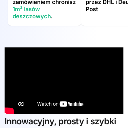
zamówieniem chronisz
przez DHL i De
1m² lasów
Post
deszczowych
.
Innowacyjny, prosty i szybki