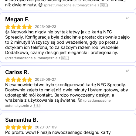
niż dwie minuty. 😊
(przetłumaczone automatycznie z 🇩🇪)
✅
Megan F.
2023-08-23
👍 Networking nigdy nie był tak łatwy jak z kartą NFC 
Spreadly. Konfiguracja była dziecinnie prosta; dosłownie zajęło 
to 2 minuty!! Wszyscy są pod wrażeniem, gdy po prostu 
dotykam ich telefonu, to za każdym razem robi wrażenie. 
Dodatkowo, czarny design jest elegancki i profesjonalny.
(przetłumaczone automatycznie z 🇬🇧)
✅
Carlos R.
2023-09-27
Niesamowicie łatwo było skonfigurować kartę NFC Spreadly. 
Dosłownie zajęło to mniej niż dwie minuty i byłem gotowy, aby 
udostępnić mój kontakt. Bardzo nowoczesny design, a 
wrażenia z użytkowania są świetne. 🚀
(przetłumaczone
automatycznie z 🇪🇸)
Samantha B.
2023-07-09
Po prostu wow! Finezja nowoczesnego designu karty 