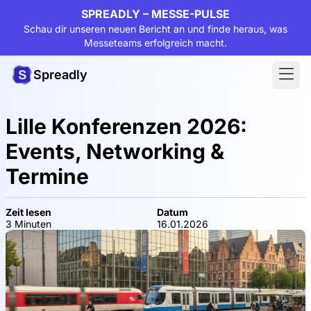
SPREADLY – MESSE-PULSE
Schau dir unseren neuen Bericht an und finde heraus, was
Messeteams erfolgreich macht.
Spreadly
Lille Konferenzen 2026:
Events, Networking &
Termine
Zeit lesen
Datum
3 Minuten
16.01.2026