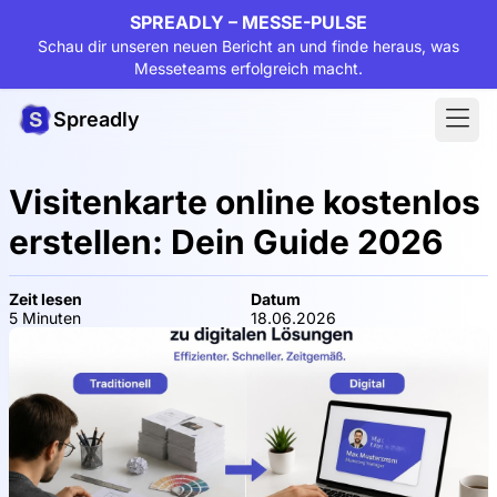
SPREADLY – MESSE-PULSE
Schau dir unseren neuen Bericht an und finde heraus, was
Messeteams erfolgreich macht.
Spreadly
Visitenkarte online kostenlos
erstellen: Dein Guide 2026
Zeit lesen
Datum
5 Minuten
18.06.2026