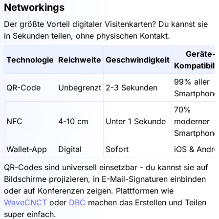
Networkings
Der größte Vorteil digitaler Visitenkarten? Du kannst sie
in Sekunden teilen, ohne physischen Kontakt.
Geräte-
Technologie
Reichweite
Geschwindigkeit
Kompatibili
99% aller
QR-Code
Unbegrenzt
2-3 Sekunden
Smartphone
70%
NFC
4-10 cm
Unter 1 Sekunde
moderner
Smartphone
Wallet-App
Digital
Sofort
iOS & Andro
QR-Codes sind universell einsetzbar - du kannst sie auf
Bildschirme projizieren, in E-Mail-Signaturen einbinden
oder auf Konferenzen zeigen. Plattformen wie
WaveCNCT
oder
DBC
machen das Erstellen und Teilen
super einfach.