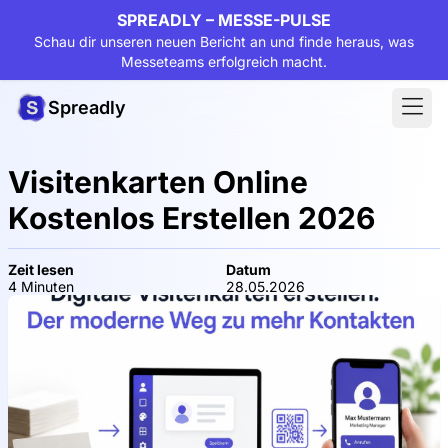
SPREADLY – MESSE-PULSE
Schau dir unseren neuen Bericht an und finde heraus, was
Messeteams erfolgreich macht.
Spreadly
Visitenkarten Online
Kostenlos Erstellen 2026
Zeit lesen
Datum
4 Minuten
28.05.2026