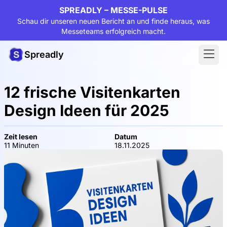
SPREADLY – MESSE-PULSE
Schau dir unseren neuen Bericht an und finde heraus, was
Messeteams erfolgreich macht.
Spreadly
12 frische Visitenkarten
Design Ideen für 2025
Zeit lesen
Datum
11 Minuten
18.11.2025