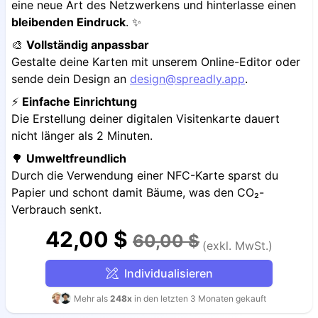
eine neue Art des Netzwerkens und hinterlasse einen
bleibenden Eindruck
. ✨
🎨
Vollständig anpassbar
Gestalte deine Karten mit unserem Online-Editor oder
sende dein Design an
design@spreadly.app
.
⚡️
Einfache Einrichtung
Die Erstellung deiner digitalen Visitenkarte dauert
nicht länger als 2 Minuten.
🌳
Umweltfreundlich
Durch die Verwendung einer NFC-Karte sparst du
Papier und schont damit Bäume, was den CO₂-
Verbrauch senkt.
42,00 $
60,00 $
(exkl. MwSt.)
Individualisieren
Mehr als
248x
in den letzten 3 Monaten gekauft