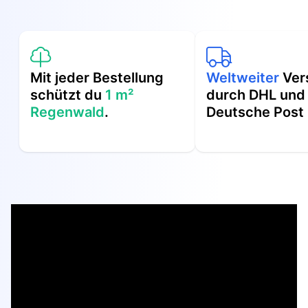
Mit jeder Bestellung
Weltweiter
Ver
schützt du
1 m²
durch DHL und
Regenwald
.
Deutsche Post