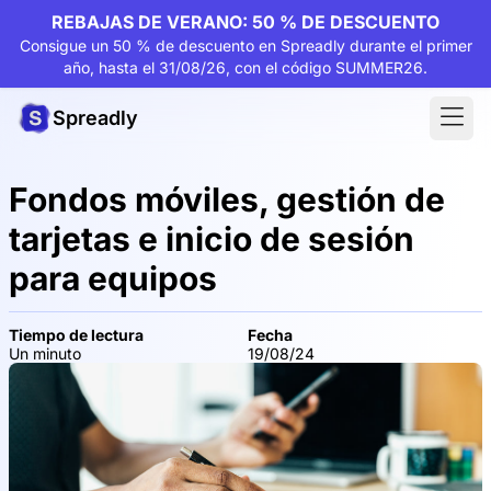
REBAJAS DE VERANO: 50 % DE DESCUENTO
Consigue un 50 % de descuento en Spreadly durante el primer
año, hasta el 31/08/26, con el código SUMMER26.
Spreadly
Fondos móviles, gestión de
tarjetas e inicio de sesión
para equipos
Tiempo de lectura
Fecha
Un minuto
19/08/24