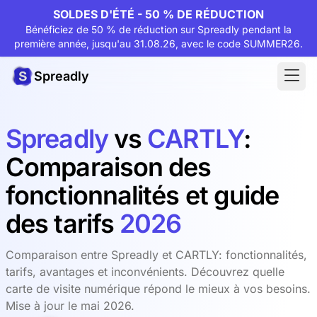
SOLDES D'ÉTÉ - 50 % DE RÉDUCTION
Bénéficiez de 50 % de réduction sur Spreadly pendant la
première année, jusqu'au 31.08.26, avec le code SUMMER26.
Spreadly
Spreadly
vs
CARTLY
:
Comparaison des
fonctionnalités et guide
des tarifs
2026
Comparaison entre Spreadly et CARTLY: fonctionnalités,
tarifs, avantages et inconvénients. Découvrez quelle
carte de visite numérique répond le mieux à vos besoins.
Mise à jour le mai 2026.