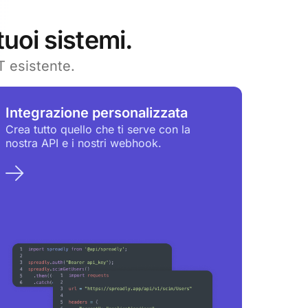
uoi sistemi.
T esistente.
Integrazione personalizzata
Crea tutto quello che ti serve con la
nostra API e i nostri webhook.