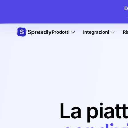
D
Spreadly
Prodotti
Integrazioni
Ri
La pia