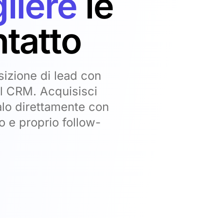
liere
le
ntatto
isizione di lead con
il CRM. Acquisisci
alo direttamente con
o e proprio follow-