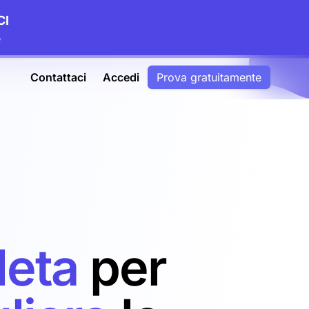
CI
e
Contattaci
Accedi
Prova gratuitamente
eta
per