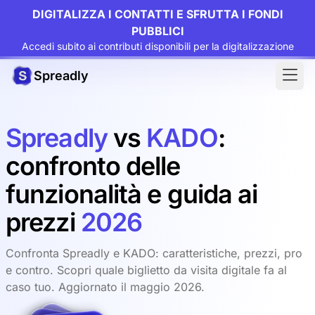
DIGITALIZZA I CONTATTI E SFRUTTA I FONDI
PUBBLICI
Accedi subito ai contributi disponibili per la digitalizzazione
Spreadly
Spreadly
vs
KADO
:
confronto delle
funzionalità e guida ai
prezzi
2026
Confronta Spreadly e KADO: caratteristiche, prezzi, pro
e contro. Scopri quale biglietto da visita digitale fa al
caso tuo. Aggiornato il maggio 2026.