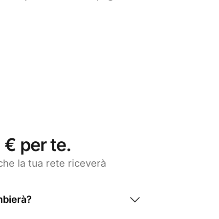
 € per te.
che la tua rete riceverà
mbierà?