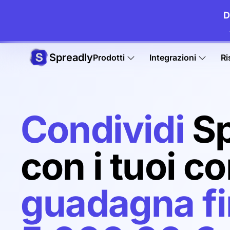
D
Spreadly
Prodotti
Integrazioni
Ri
Condividi
Sp
con i tuoi co
guadagna fi