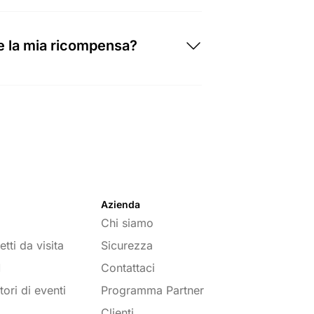
empre e non cambierà in futuro.
e la mia ricompensa?
rbitro diventerà un cliente
n modo proattivo e ti forniremo
etodo di pagamento più diffuso è
Azienda
Chi siamo
tti da visita
Sicurezza
M
Contattaci
tori di eventi
Programma Partner
Clienti