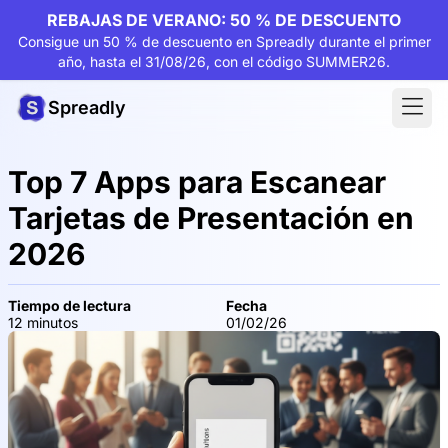
REBAJAS DE VERANO: 50 % DE DESCUENTO
Consigue un 50 % de descuento en Spreadly durante el primer
año, hasta el 31/08/26, con el código SUMMER26.
Spreadly
Top 7 Apps para Escanear
Tarjetas de Presentación en
2026
Tiempo de lectura
Fecha
12 minutos
01/02/26