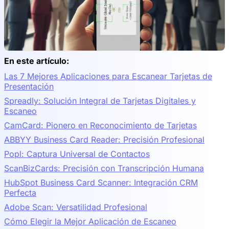
En este artículo:
Las 7 Mejores Aplicaciones para Escanear Tarjetas de
Presentación
Spreadly: Solución Integral de Tarjetas Digitales y
Escaneo
CamCard: Pionero en Reconocimiento de Tarjetas
ABBYY Business Card Reader: Precisión Profesional
Popl: Captura Universal de Contactos
ScanBizCards: Precisión con Transcripción Humana
HubSpot Business Card Scanner: Integración CRM
Perfecta
Adobe Scan: Versatilidad Profesional
Cómo Elegir la Mejor Aplicación de Escaneo