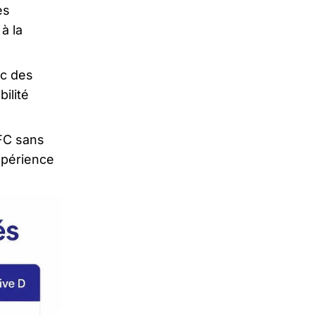
es
à la
ec des
ilité
FC sans
expérience