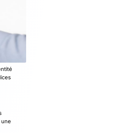
ntité
lices
s
r une