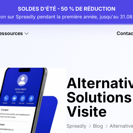
SOLDES D'ÉTÉ - 50 % DE RÉDUCTION
ion sur Spreadly pendant la première année, jusqu'au 31.
essources
Contac
Alternativ
Solutions
Visite
Spreadly
Blog
Alternativ