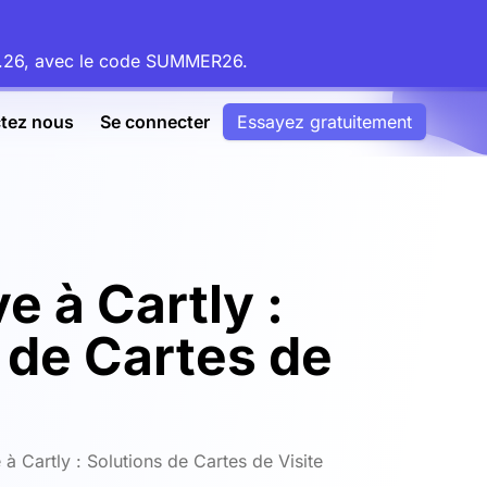
08.26, avec le code SUMMER26.
tez nous
Se connecter
Essayez gratuitement
e à Cartly :
 de Cartes de
e à Cartly : Solutions de Cartes de Visite