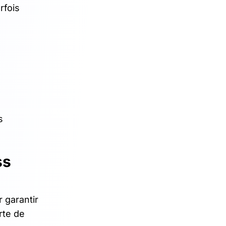
rfois
s
ss
 garantir
rte de