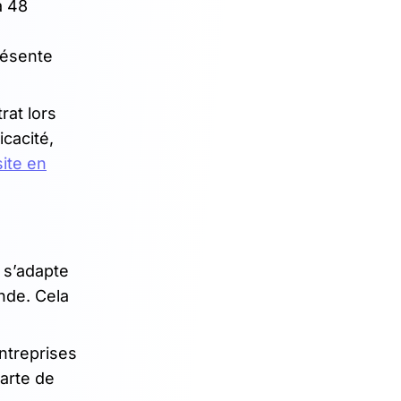
à 48
résente
rat lors
icacité,
site en
s s’adapte
nde. Cela
ntreprises
arte de