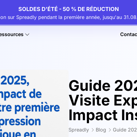
SOLDES D'ÉTÉ - 50 % DE RÉDUCTION
ion sur Spreadly pendant la première année, jusqu'au 31.
essources
Contac
Guide 202
Visite Ex
Impact In
Spreadly
Blog
Guide 2025