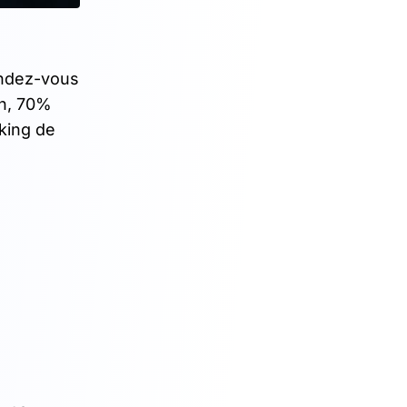
endez-vous
In, 70%
king de