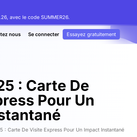
08.26, avec le code SUMMER26.
tez nous
Se connecter
Essayez gratuitement
5 : Carte De
press Pour Un
stantané
 : Carte De Visite Express Pour Un Impact Instantané