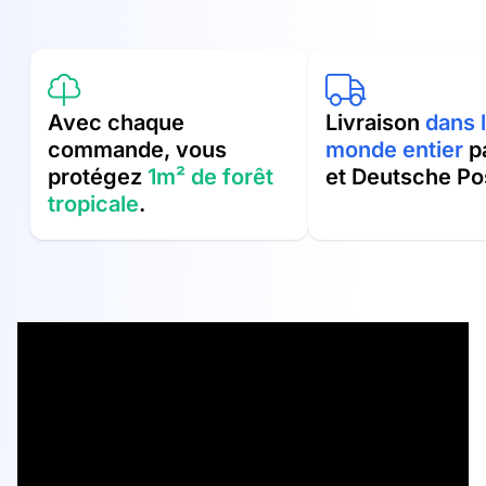
Avec chaque
Livraison
dans 
commande, vous
monde entier
p
protégez
1m² de forêt
et Deutsche Po
tropicale
.