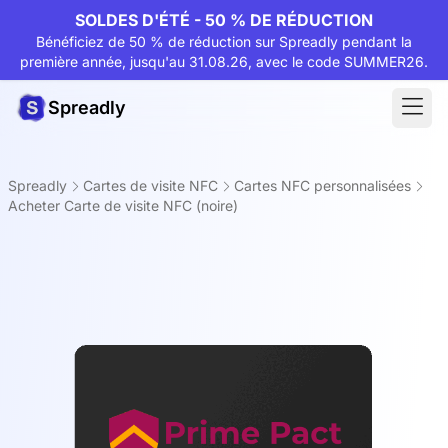
SOLDES D'ÉTÉ - 50 % DE RÉDUCTION
Bénéficiez de 50 % de réduction sur Spreadly pendant la
première année, jusqu'au 31.08.26, avec le code SUMMER26.
Spreadly
Spreadly
Cartes de visite NFC
Cartes NFC personnalisées
Acheter Carte de visite NFC (noire)