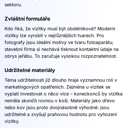
sektoru.
Zvláštní formuláře
Kdo říká, že vizitky musí být obdélníkové? Moderní
vizitky lze vyrobit v nejrůznějších tvarech. Pro
fotografy jsou ideální motivy ve tvaru fotoaparátu;
stavební firma si nechává tisknout kontaktní údaje na
obrys jeřábu. To zaručuje vysokou rozpoznatelnost.
Udržitelné materiály
Téma udržitelnosti již dlouho hraje významnou roli v
marketingových opatřeních. Zejména u vizitek se
vyplatí investovat o něco více – koneckonců by vizitka
neměla skončit rovnou v koši. Materiály jako dřevo
nebo kov jsou proto dvojnásobně výhodné: jsou
udržitelné a zvyšují prahovou hodnotu pro vyhození
vizitky.