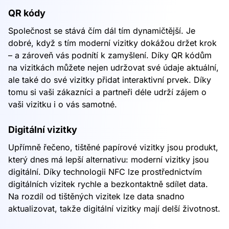
QR kódy
Společnost se stává čím dál tím dynamičtější. Je
dobré, když s tím moderní vizitky dokážou držet krok
– a zároveň vás podnítí k zamyšlení. Díky QR kódům
na vizitkách můžete nejen udržovat své údaje aktuální,
ale také do své vizitky přidat interaktivní prvek. Díky
tomu si vaši zákazníci a partneři déle udrží zájem o
vaši vizitku i o vás samotné.
Digitální vizitky
Upřímně řečeno, tištěné papírové vizitky jsou produkt,
který dnes má lepší alternativu: moderní vizitky jsou
digitální. Díky technologii NFC lze prostřednictvím
digitálních vizitek rychle a bezkontaktně sdílet data.
Na rozdíl od tištěných vizitek lze data snadno
aktualizovat, takže digitální vizitky mají delší životnost.