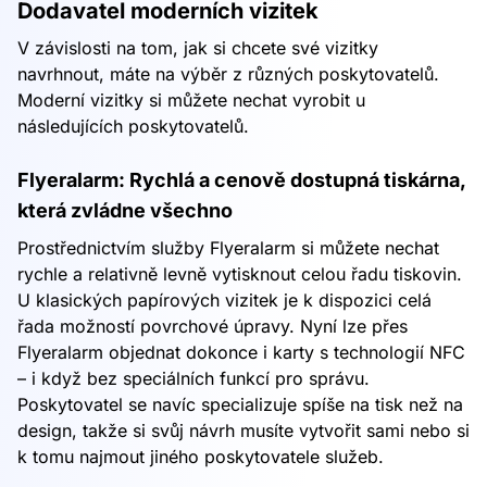
Dodavatel moderních vizitek
V závislosti na tom, jak si chcete své vizitky
navrhnout, máte na výběr z různých poskytovatelů.
Moderní vizitky si můžete nechat vyrobit u
následujících poskytovatelů.
Flyeralarm: Rychlá a cenově dostupná tiskárna,
která zvládne všechno
Prostřednictvím služby Flyeralarm si můžete nechat
rychle a relativně levně vytisknout celou řadu tiskovin.
U klasických papírových vizitek je k dispozici celá
řada možností povrchové úpravy. Nyní lze přes
Flyeralarm objednat dokonce i karty s technologií NFC
– i když bez speciálních funkcí pro správu.
Poskytovatel se navíc specializuje spíše na tisk než na
design, takže si svůj návrh musíte vytvořit sami nebo si
k tomu najmout jiného poskytovatele služeb.