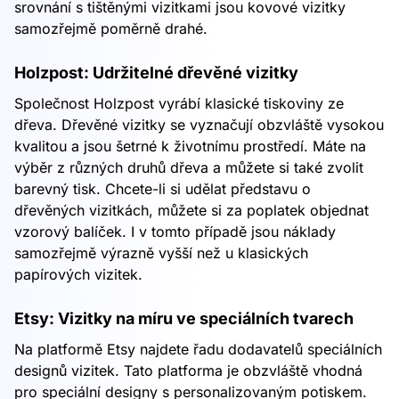
srovnání s tištěnými vizitkami jsou kovové vizitky
samozřejmě poměrně drahé.
Holzpost: Udržitelné dřevěné vizitky
Společnost Holzpost vyrábí klasické tiskoviny ze
dřeva. Dřevěné vizitky se vyznačují obzvláště vysokou
kvalitou a jsou šetrné k životnímu prostředí. Máte na
výběr z různých druhů dřeva a můžete si také zvolit
barevný tisk. Chcete-li si udělat představu o
dřevěných vizitkách, můžete si za poplatek objednat
vzorový balíček. I v tomto případě jsou náklady
samozřejmě výrazně vyšší než u klasických
papírových vizitek.
Etsy: Vizitky na míru ve speciálních tvarech
Na platformě Etsy najdete řadu dodavatelů speciálních
designů vizitek. Tato platforma je obzvláště vhodná
pro speciální designy s personalizovaným potiskem.