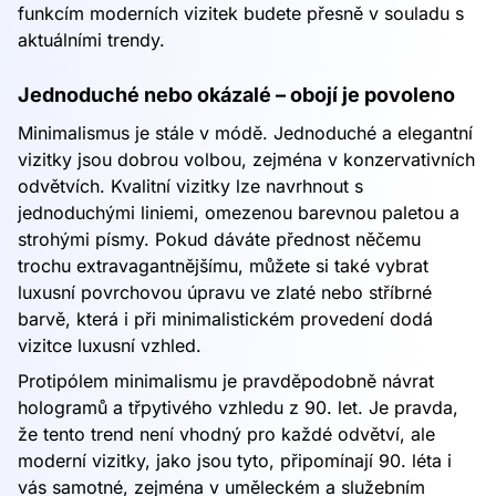
funkcím moderních vizitek budete přesně v souladu s
aktuálními trendy.
Jednoduché nebo okázalé – obojí je povoleno
Minimalismus je stále v módě. Jednoduché a elegantní
vizitky jsou dobrou volbou, zejména v konzervativních
odvětvích. Kvalitní vizitky lze navrhnout s
jednoduchými liniemi, omezenou barevnou paletou a
strohými písmy. Pokud dáváte přednost něčemu
trochu extravagantnějšímu, můžete si také vybrat
luxusní povrchovou úpravu ve zlaté nebo stříbrné
barvě, která i při minimalistickém provedení dodá
vizitce luxusní vzhled.
Protipólem minimalismu je pravděpodobně návrat
hologramů a třpytivého vzhledu z 90. let. Je pravda,
že tento trend není vhodný pro každé odvětví, ale
moderní vizitky, jako jsou tyto, připomínají 90. léta i
vás samotné, zejména v uměleckém a služebním