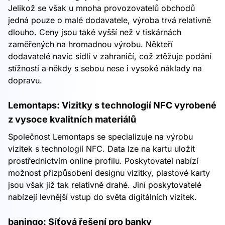
Jelikož se však u mnoha provozovatelů obchodů
jedná pouze o malé dodavatele, výroba trvá relativně
dlouho. Ceny jsou také vyšší než v tiskárnách
zaměřených na hromadnou výrobu. Někteří
dodavatelé navíc sídlí v zahraničí, což ztěžuje podání
stížnosti a někdy s sebou nese i vysoké náklady na
dopravu.
Lemontaps: Vizitky s technologií NFC vyrobené
z vysoce kvalitních materiálů
Společnost Lemontaps se specializuje na výrobu
vizitek s technologií NFC. Data lze na kartu uložit
prostřednictvím online profilu. Poskytovatel nabízí
možnost přizpůsobení designu vizitky, plastové karty
jsou však již tak relativně drahé. Jiní poskytovatelé
nabízejí levnější vstup do světa digitálních vizitek.
baningo: Síťová řešení pro banky