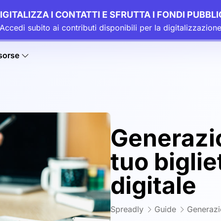
IGITALIZZA I CONTATTI E SFRUTTA I FONDI PUBBLI
Accedi subito ai contributi disponibili per la digitalizzazion
sorse
Generazio
tuo biglie
digitale
Spreadly
Guide
Generazio