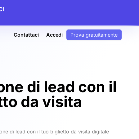
CI
e
Contattaci
Accedi
Prova gratuitamente
ne di lead con il
tto da visita
ne di lead con il tuo biglietto da visita digitale