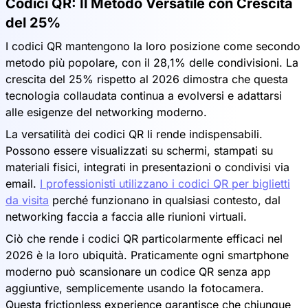
Codici QR: Il Metodo Versatile con Crescita
del 25%
I codici QR mantengono la loro posizione come secondo
metodo più popolare, con il 28,1% delle condivisioni. La
crescita del 25% rispetto al 2026 dimostra che questa
tecnologia collaudata continua a evolversi e adattarsi
alle esigenze del networking moderno.
La versatilità dei codici QR li rende indispensabili.
Possono essere visualizzati su schermi, stampati su
materiali fisici, integrati in presentazioni o condivisi via
email.
I professionisti utilizzano i codici QR per biglietti
da visita
perché funzionano in qualsiasi contesto, dal
networking faccia a faccia alle riunioni virtuali.
Ciò che rende i codici QR particolarmente efficaci nel
2026 è la loro ubiquità. Praticamente ogni smartphone
moderno può scansionare un codice QR senza app
aggiuntive, semplicemente usando la fotocamera.
Questa frictionless experience garantisce che chiunque