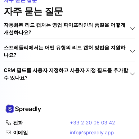
자주 묻는 질문
자동화된 리드 캡처는 영업 파이프라인의 품질을 어떻게
개선하나요?
자동화된 리드 캡처를 통해 관련성 있는 최신 연락처 정보만
스프레들리에서는 어떤 유형의 리드 캡처 방법을 지원하
CRM에 입력할 수 있습니다. 수동 입력과 인적 오류를 제거
나요?
하여 중복 및 불완전한 데이터의 위험을 줄일 수 있습니다.
즉, 영업 파이프라인이 항상 실행 가능한 고품질 리드로 채
디지털 명함, 명함 스캐너 앱, 이벤트 배지 스캐너, 웹 리드
워져 팀이 데이터 정리 대신 잠재 고객을 육성하고 거래를
CRM 필드를 사용자 지정하고 사용자 지정 필드를 추가할
양식 등 워크플로우에 맞는 다양한 리드 캡처 방법을 폭넓게
성사시키는 데 집중할 수 있습니다.
수 있나요?
지원합니다. 이러한 유연성 덕분에 리드를 캡처하고 CRM에
즉시 동기화하여 원활한 파이프라인 환경을 구축할 수 있습
예, 스프레들리에서는 리드 필드를 사용자 지정할 수 있으므
니다.
로 이름, 이메일, 회사, 역할 또는 사용자 지정 필드와 같은
데이터 포인트를 CRM에 동기화할지 여부를 정확하게 제어
할 수 있습니다. 이렇게 하면 Spreadly가 기존 구조를 기반
Spreadly
으로 구축되어 파이프라인을 더욱 체계적이고 효율적으로
만들 수 있습니다.
전화
+33 2 20 06 03 42
이메일
info@spreadly.app