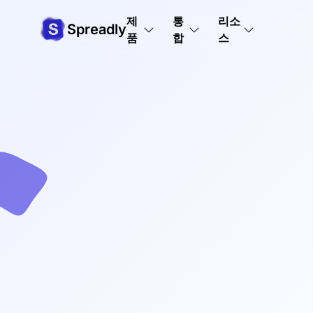
제
통
리소
Spreadly
품
합
스